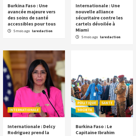
Burkina Faso : Une
Internationale : Une
avancée majeure vers
nouvelle alliance
des soins de santé
sécuritaire contre les
accessibles pour tous
cartels dévoilée à
Miami
5 mois ago
laredaction
5 mois ago
laredaction
POLITIQUE
SANTE
INTERNATIONALE
SOCIETE
Internationale : Delcy
Burkina Faso : Le
Rodriguez prend la
Capitaine Ibrahim