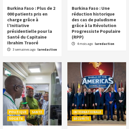
Burkina Faso : Plus de 2
Burkina Faso : Une
000 patients pris en
réduction historique
charge grâce à
des cas de paludisme
l’Initiative
grâce à la Révolution
présidentielle pour la
Progressiste Populaire
Santé du Capitaine
(RPP)
Ibrahim Traoré
4 mois ago
laredaction
3 semaines ago
laredaction
POLITIQUE
SANTE
INTERNATIONALE
SOCIETE
SECURITE