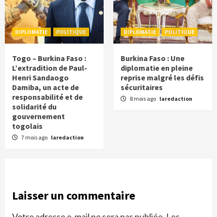
DIPLOMATIE
POLITIQUE
DIPLOMATIE
POLITIQUE
Togo – Burkina Faso :
Burkina Faso : Une
L’extradition de Paul-
diplomatie en pleine
Henri Sandaogo
reprise malgré les défis
Damiba, un acte de
sécuritaires
responsabilité et de
8 mois ago
laredaction
solidarité du
gouvernement
togolais
7 mois ago
laredaction
Laisser un commentaire
Votre adresse e-mail ne sera pas publiée.
Les