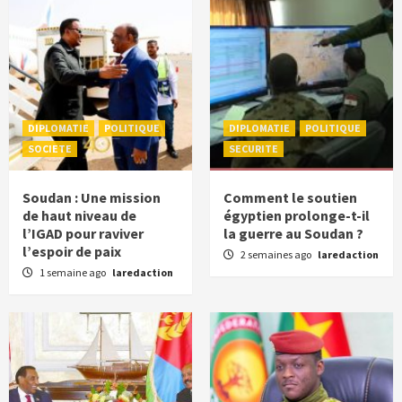
DIPLOMATIE
POLITIQUE
DIPLOMATIE
POLITIQUE
SOCIETE
SECURITE
Soudan : Une mission
Comment le soutien
de haut niveau de
égyptien prolonge-t-il
l’IGAD pour raviver
la guerre au Soudan ?
l’espoir de paix
2 semaines ago
laredaction
1 semaine ago
laredaction