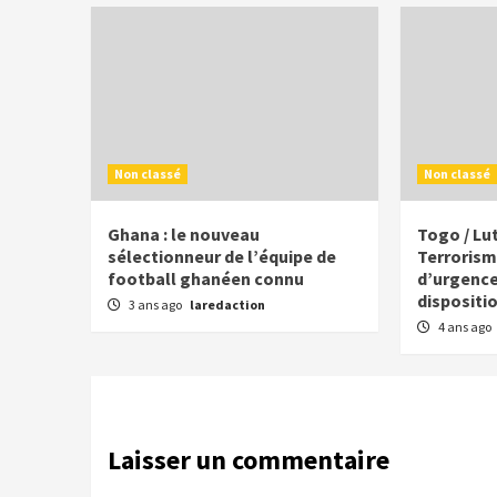
Non classé
Non classé
Ghana : le nouveau
Togo / Lu
sélectionneur de l’équipe de
Terroris
football ghanéen connu
d’urgence
dispositi
3 ans ago
laredaction
4 ans ago
Laisser un commentaire