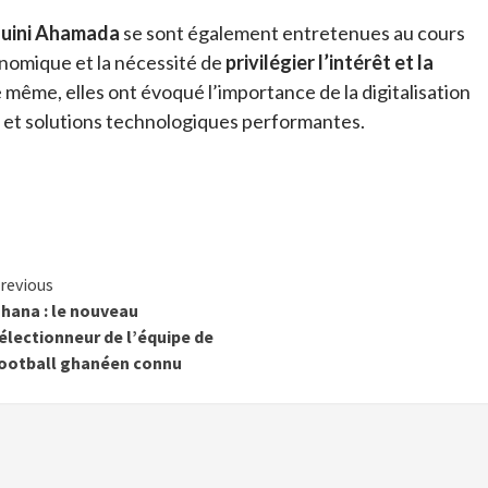
Mouini Ahamada
se sont également entretenues au cours
conomique et la nécessité de
privilégier l’intérêt et la
e même, elles ont évoqué l’importance de la digitalisation
s et solutions technologiques performantes.
Continue
revious
hana : le nouveau
Reading
électionneur de l’équipe de
ootball ghanéen connu