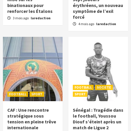
binationaux pour
érythréens, un nouveau
renforcer les Étalons
symptôme de l’exil
forcé
3 mois ago
laredaction
4 mois ago
laredaction
FOOTBALL
SOCIETE
FOOTBALL
SPORT
SPORT
CAF : Une rencontre
Sénégal : Tragédie dans
stratégique sous
le football, Youssou
tension en pleine trêve
Diouf s’éteint après un
internationale
match de Ligue 2