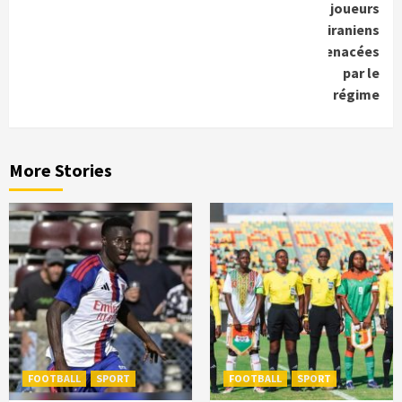
joueurs
iraniens
menacées
par le
régime
More Stories
FOOTBALL
SPORT
FOOTBALL
SPORT