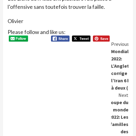
l’offensive sans toutefois trouver la faille.
Olivier
Please follow and like us:
Conti
Previous
Mondial
Readi
2022:
L’Angleterr
corrige
l’Iran 6 but
à deux (6-2
Next
Coupe du
monde
2022: Les
familles
des