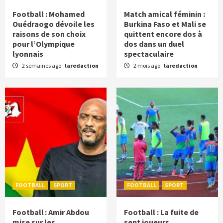
Football : Mohamed
Match amical féminin :
Ouédraogo dévoile les
Burkina Faso et Mali se
raisons de son choix
quittent encore dos à
pour l’Olympique
dos dans un duel
lyonnais
spectaculaire
2 semaines ago
laredaction
2 mois ago
laredaction
FOOTBALL
SPORT
FOOTBALL
SPORT
Football : Amir Abdou
Football : La fuite de
mise sur les
sept joueurs