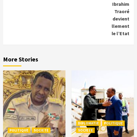
Ibrahim
Traoré
devient
officiellement
Chef de l’Etat
More Stories
DIPLOMATIE
POLITIQUE
POLITIQUE
SOCIETE
SOCIETE