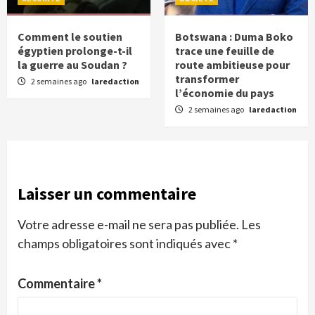
Comment le soutien
Botswana : Duma Boko
égyptien prolonge-t-il
trace une feuille de
la guerre au Soudan ?
route ambitieuse pour
transformer
2 semaines ago
laredaction
l’économie du pays
2 semaines ago
laredaction
Laisser un commentaire
Votre adresse e-mail ne sera pas publiée.
Les
champs obligatoires sont indiqués avec
*
Commentaire
*