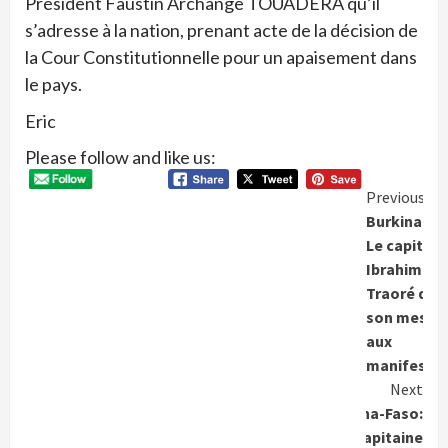
Président Faustin Archange TOUADERA qu’il
s’adresse à la nation, prenant acte de la décision de
la Cour Constitutionnelle pour un apaisement dans
le pays.
Eric
Please follow and like us:
Conti
Previous
Burkina-Fa
Readi
Le capitain
Ibrahim
Traoré dan
son messa
aux
manifesta
Next
Burkina-Faso:
Le capitaine