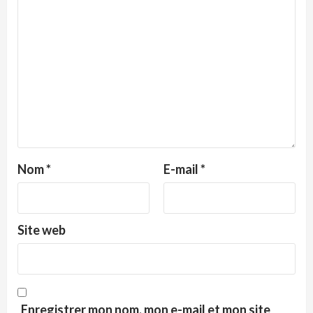
Nom
*
E-mail
*
Site web
Enregistrer mon nom, mon e-mail et mon site