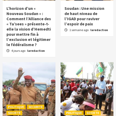
L’horizon d’un «
Soudan : Une mission
Nouveau Soudan » :
de haut niveau de
Comment l’Alliance des
l’IGAD pour raviver
« Ta’sees » présente-t-
l’espoir de paix
elle la vision d’Hemedti
1 semaine ago
laredaction
pour mettre fin à
l’exclusion et légitimer
le fédéralisme ?
4 jours ago
laredaction
POLITIQUE
SECURITE
SOCIETE
POLITIQUE
SOCIETE