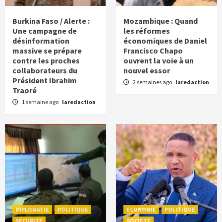
Burkina Faso / Alerte :
Mozambique : Quand
Une campagne de
les réformes
désinformation
économiques de Daniel
massive se prépare
Francisco Chapo
contre les proches
ouvrent la voie à un
collaborateurs du
nouvel essor
Président Ibrahim
2 semaines ago
laredaction
Traoré
1 semaine ago
laredaction
DIPLOMATIE
POLITIQUE
ECONOMIE
POLITIQUE
SECURITE
SOCIETE