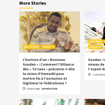
More Stories
DIPLOMATI
POLITIQUE
SOCIETE
SOCIETE
L’horizon d’un « Nouveau
Soudan : 
Soudan » : Comment l’Alliance
niveau de 
des « Ta’sees » présente-t-elle
l’espoir d
la vision d’Hemedti pour
1 semaine
mettre fin à l’exclusion et
légitimer le fédéralisme ?
6 jours ago
laredaction