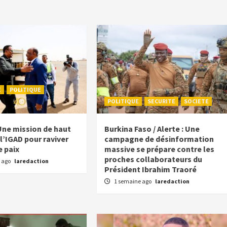
E
POLITIQUE
POLITIQUE
SECURITE
SOCIETE
Une mission de haut
Burkina Faso / Alerte : Une
l’IGAD pour raviver
campagne de désinformation
e paix
massive se prépare contre les
proches collaborateurs du
 ago
laredaction
Président Ibrahim Traoré
1 semaine ago
laredaction