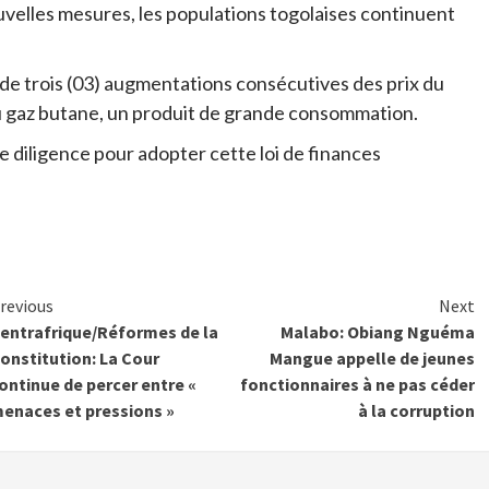
uvelles mesures, les populations togolaises continuent
 de trois (03) augmentations consécutives des prix du
du gaz butane, un produit de grande consommation.
e diligence pour adopter cette loi de finances
Continue
revious
Next
entrafrique/Réformes de la
Malabo: Obiang Nguéma
Reading
onstitution: La Cour
Mangue appelle de jeunes
ontinue de percer entre «
fonctionnaires à ne pas céder
enaces et pressions »
à la corruption