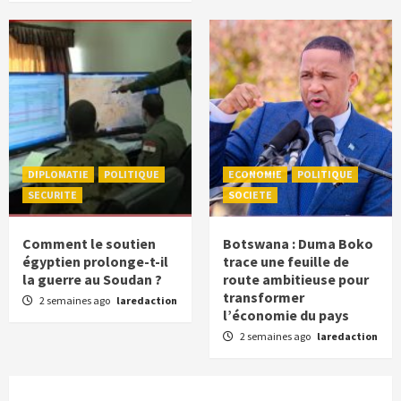
DIPLOMATIE
POLITIQUE
ECONOMIE
POLITIQUE
SECURITE
SOCIETE
Comment le soutien
Botswana : Duma Boko
égyptien prolonge-t-il
trace une feuille de
la guerre au Soudan ?
route ambitieuse pour
transformer
2 semaines ago
laredaction
l’économie du pays
2 semaines ago
laredaction