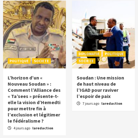
DIPLOMATIE
POLITIQUE
POLITIQUE
SOCIETE
SOCIETE
L’horizon d’un «
Soudan : Une mission
Nouveau Soudan » :
de haut niveau de
Comment l’Alliance des
l’IGAD pour raviver
« Ta’sees » présente-t-
l’espoir de paix
elle la vision d’Hemedti
7 jours ago
laredaction
pour mettre fin à
l’exclusion et légitimer
le fédéralisme ?
4 jours ago
laredaction