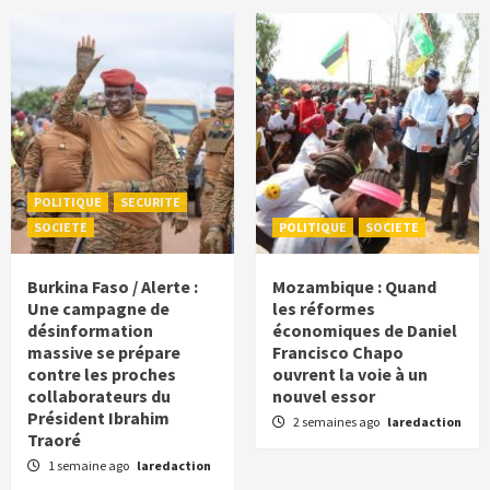
POLITIQUE
SECURITE
SOCIETE
POLITIQUE
SOCIETE
Burkina Faso / Alerte :
Mozambique : Quand
Une campagne de
les réformes
désinformation
économiques de Daniel
massive se prépare
Francisco Chapo
contre les proches
ouvrent la voie à un
collaborateurs du
nouvel essor
Président Ibrahim
2 semaines ago
laredaction
Traoré
1 semaine ago
laredaction