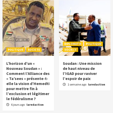
DIPLOMATIE
POLITIQUE
POLITIQUE
SOCIETE
SOCIETE
L’horizon d’un «
Soudan : Une mission
Nouveau Soudan » :
de haut niveau de
Comment l’Alliance des
l’IGAD pour raviver
« Ta’sees » présente-t-
l’espoir de paix
elle la vision d’Hemedti
1 semaine ago
laredaction
pour mettre fin à
l’exclusion et légitimer
le fédéralisme ?
6 jours ago
laredaction