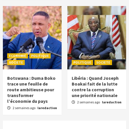
ECONOMIE
POLITIQUE
SOCIETE
POLITIQUE
SOCIETE
Botswana : Duma Boko
Libéria : Quand Joseph
trace une feuille de
Boakai fait de la lutte
route ambitieuse pour
contre la corruption
transformer
une priorité nationale
l’économie du pays
2 semaines ago
laredaction
2 semaines ago
laredaction