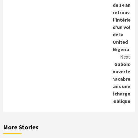
de 14 ans
retrouvé à
l’intérieur
d’un vol
de la
United
Nigeria
Next
Gabon:
Découverte
macabre
dans une
décharge
publique
More Stories