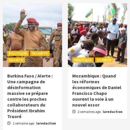
POLITIQUE
SECURITE
SOCIETE
POLITIQUE
SOCIETE
Burkina Faso / Alerte :
Mozambique : Quand
Une campagne de
les réformes
désinformation
économiques de Daniel
massive se prépare
Francisco Chapo
contre les proches
ouvrent la voie à un
collaborateurs du
nouvel essor
Président Ibrahim
2 semaines ago
laredaction
Traoré
1 semaine ago
laredaction