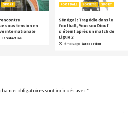
SPORT
FOOTBALL
SOCIETE
SPORT
 rencontre
Sénégal : Tragédie dans le
ue sous tension en
football, Youssou Diouf
êve internationale
s’éteint après un match de
Ligue 2
o
laredaction
6 mois ago
laredaction
champs obligatoires sont indiqués avec
*