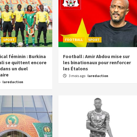
SPORT
FOOTBALL
SPORT
cal féminin : Burkina
Football : Amir Abdou mise sur
li se quittent encore
les binationaux pour renforcer
 dans un duel
les Étalons
aire
3 mois ago
laredaction
o
laredaction