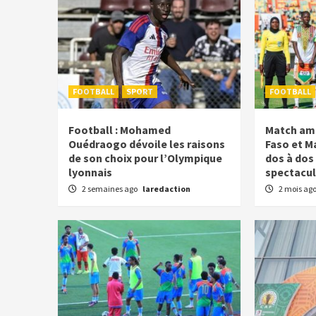
FOOTBALL
SPORT
FOOTBALL
Football : Mohamed
Match ami
Ouédraogo dévoile les raisons
Faso et Ma
de son choix pour l’Olympique
dos à dos
lyonnais
spectacul
2 semaines ago
laredaction
2 mois ag