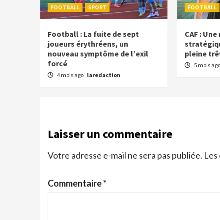
FOOTBALL
SPORT
FOOTBALL
Football : La fuite de sept
CAF : Une
joueurs érythréens, un
stratégiq
nouveau symptôme de l’exil
pleine tr
forcé
5 mois ag
4 mois ago
laredaction
Laisser un commentaire
Votre adresse e-mail ne sera pas publiée.
Les 
Commentaire
*