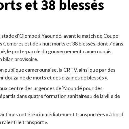
orts et 38 blessés
 le stade d‘Olembe à Yaoundé, avant le match de Coupe
s Comores est de « huit morts et 38 blessés, dont 7 dans
ué, le porte-parole du gouvernement camerounais,
 bilan provisoire.
sion publique camerounaise, la CRTV, ainsi que par des
emi-douzaine de morts et des dizaines de blessés ».
 aux centre des urgences de Yaoundé pour des
épartis dans quatre formation sanitaires » de la ville de
s victimes ont été « immédiatement transportées » à bord
 ralenti le transport ».