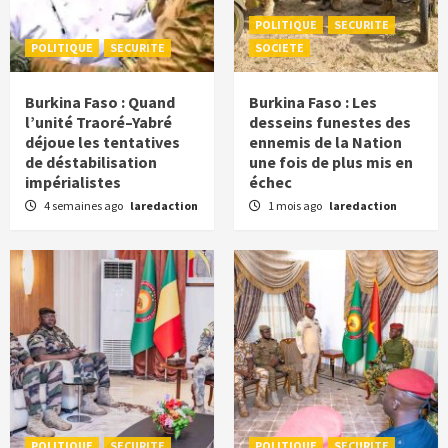
POLITIQUE
SECURITE
POLITIQUE
SECURITE
SOCIETE
Burkina Faso : Quand
Burkina Faso : Les
l’unité Traoré–Yabré
desseins funestes des
déjoue les tentatives
ennemis de la Nation
de déstabilisation
une fois de plus mis en
impérialistes
échec
4 semaines ago
laredaction
1 mois ago
laredaction
POLITIQUE
SECURITE
POLITIQUE
SECURITE