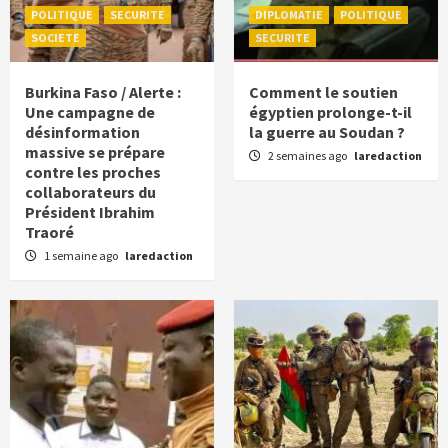
POLITIQUE
SECURITE
DIPLOMATIE
POLITIQUE
SOCIETE
SECURITE
Burkina Faso / Alerte :
Comment le soutien
Une campagne de
égyptien prolonge-t-il
désinformation
la guerre au Soudan ?
massive se prépare
2 semaines ago
laredaction
contre les proches
collaborateurs du
Président Ibrahim
Traoré
1 semaine ago
laredaction