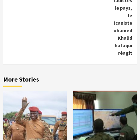
djihadistes
dans le pays,
le
panafricaniste
Mohamed
Khalid
Chafaqui
réagit
More Stories