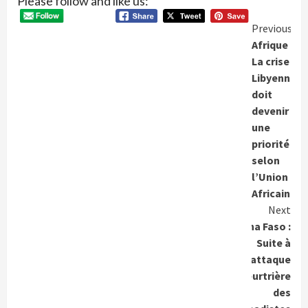
Please follow and like us:
Conti
Previous
Afrique :
Readi
La crise
Libyenne
doit
devenir
une
priorité
selon
l’Union
Africaine.
Next
Burkina Faso :
Suite à
l’attaque
meurtrière
des