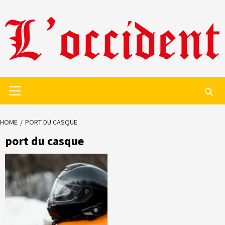
Skip
to
content
Primary
Menu
HOME
PORT DU CASQUE
port du casque