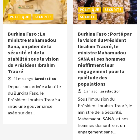
POLITIQUE
SECURITE
POLITIQUE
SECURITE
SOCIETE
Burkina Faso : Le
Burkina Faso : Porté par
ministre Mahamadou
la vision du Président
Sana, un pilier de la
Ibrahim Traoré, le
sécurité et de la
ministre Mahamadou
stabilité sous la vision
SANA et ses hommes
du Président Ibrahim
réaffirment leur
Traoré
engagement pour la
quiétude des
11 mois ago
laredaction
populations
Depuis son arrivée à la tête
1 an ago
laredaction
du Burkina Faso, le
Sous l’impulsion du
Président Ibrahim Traoré a
Président Ibrahim Traoré, le
initié une gouvernance
ministre de la Sécurité,
axée sur des...
Mahamadou SANA, et ses
hommes démontrent un
engagement sans...