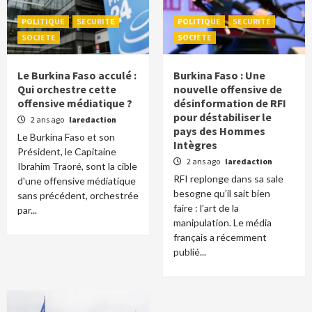
POLITIQUE
SECURITE
POLITIQUE
SECURITE
SOCIETE
SOCIETE
Le Burkina Faso acculé :
Burkina Faso : Une
Qui orchestre cette
nouvelle offensive de
offensive médiatique ?
désinformation de RFI
pour déstabiliser le
2 ans ago
laredaction
pays des Hommes
Le Burkina Faso et son
Intègres
Président, le Capitaine
2 ans ago
laredaction
Ibrahim Traoré, sont la cible
RFI replonge dans sa sale
d'une offensive médiatique
besogne qu’il sait bien
sans précédent, orchestrée
faire : l’art de la
par...
manipulation. Le média
français a récemment
publié...