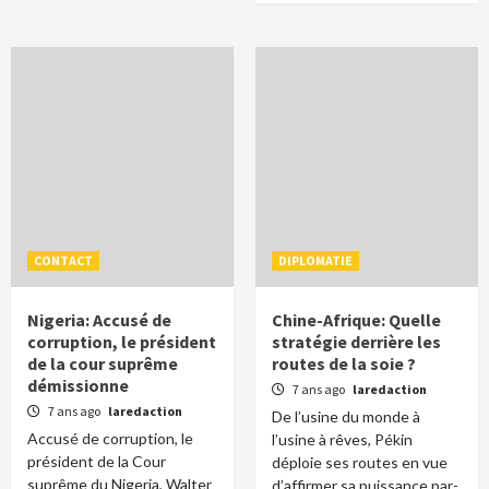
CONTACT
DIPLOMATIE
Nigeria: Accusé de
Chine-Afrique: Quelle
corruption, le président
stratégie derrière les
de la cour suprême
routes de la soie ?
démissionne
7 ans ago
laredaction
7 ans ago
laredaction
De l’usine du monde à
Accusé de corruption, le
l’usine à rêves, Pékin
président de la Cour
déploie ses routes en vue
suprême du Nigeria, Walter
d’affirmer sa puissance par-