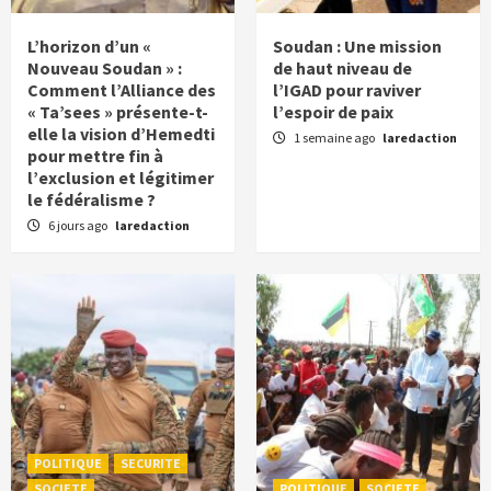
route ambitieuse pour transformer
l’économie du pays
1
L’horizon d’un «
Soudan : Une mission
Nouveau Soudan » :
de haut niveau de
Comment l’Alliance des
l’IGAD pour raviver
ECONOMIE
POLITIQUE
SOCIETE
« Ta’sees » présente-t-
l’espoir de paix
Togo : S.E.M. Faure Gnassingbé œuvre pour
elle la vision d’Hemedti
l’émancipation des jeunes togolais à travers
1 semaine ago
laredaction
pour mettre fin à
l’entrepreneuriat
2
l’exclusion et légitimer
le fédéralisme ?
ECONOMIE
POLITIQUE
SOCIETE
6 jours ago
laredaction
Burkina Faso : Une transformation
économique accélérée malgré les défis
sécuritaires
3
ECONOMIE
POLITIQUE
SOCIETE
Burkina Faso : Des décisions économiques et
académiques majeures en Conseil des
ministres
4
ECONOMIE
POLITIQUE
SOCIETE
POLITIQUE
SECURITE
Burkina Faso : L’engagement du Président
SOCIETE
POLITIQUE
SOCIETE