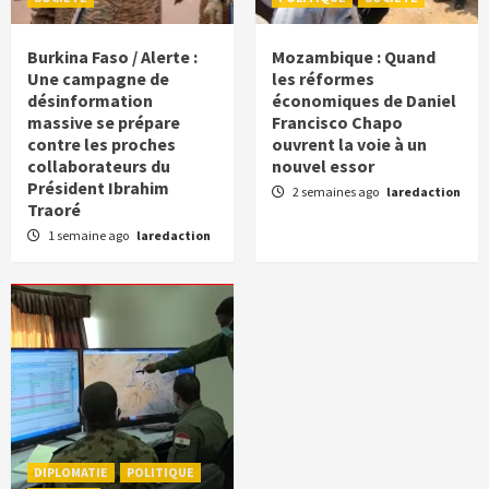
Ibrahim Traoré pour l’autonomisation des
femmes à l’échelle nationale
5
Burkina Faso / Alerte :
Mozambique : Quand
Une campagne de
les réformes
désinformation
économiques de Daniel
massive se prépare
Francisco Chapo
contre les proches
ouvrent la voie à un
collaborateurs du
nouvel essor
Président Ibrahim
2 semaines ago
laredaction
Traoré
1 semaine ago
laredaction
DIPLOMATIE
POLITIQUE