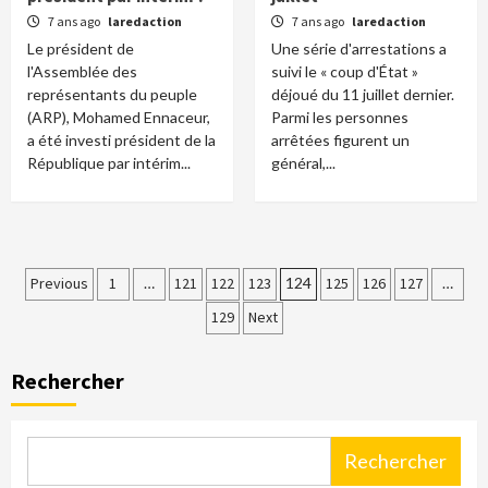
7 ans ago
laredaction
7 ans ago
laredaction
Le président de
Une série d'arrestations a
l'Assemblée des
suivi le « coup d'État »
représentants du peuple
déjoué du 11 juillet dernier.
(ARP), Mohamed Ennaceur,
Parmi les personnes
a été investi président de la
arrêtées figurent un
République par intérim...
général,...
Pagination
Previous
1
…
121
122
123
124
125
126
127
…
129
Next
des
publications
Rechercher
Rechercher