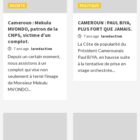
SOCIETE
POLITIQUE
Cameroun : Mekulu
CAMEROUN : PAUL BIYA,
MVONDO, patron de la
PLUS FORT QUE JAMAIS.
CNPS, victime d’un
7 ans ago
laredaction
complot.
La Côte de popularité du
7 ans ago
laredaction
Président Camerounais
Depuis un certain moment,
Paul BIYA, en hausse suite
nous assistons à un
à la tentative de prise en
complot qui vise non
otage orchestrée...
seulement à ternir l'image
de Monsieur Mekulu
MVONDO...