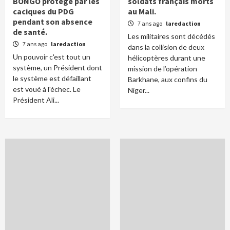
BONGO protégé par les
soldats français morts
caciques du PDG
au Mali.
pendant son absence
7 ans ago
laredaction
de santé.
Les militaires sont décédés
7 ans ago
laredaction
dans la collision de deux
Un pouvoir c'est tout un
hélicoptères durant une
système, un Président dont
mission de l’opération
le système est défaillant
Barkhane, aux confins du
est voué à l'échec. Le
Niger...
Président Ali...