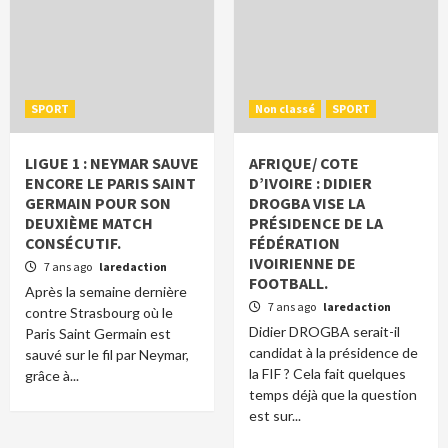
SPORT
Non classé
SPORT
LIGUE 1 : NEYMAR SAUVE
AFRIQUE/ COTE
ENCORE LE PARIS SAINT
D’IVOIRE : DIDIER
GERMAIN POUR SON
DROGBA VISE LA
DEUXIÈME MATCH
PRÉSIDENCE DE LA
CONSÉCUTIF.
FÉDÉRATION
IVOIRIENNE DE
7 ans ago
laredaction
FOOTBALL.
Après la semaine dernière
7 ans ago
laredaction
contre Strasbourg où le
Didier DROGBA serait-il
Paris Saint Germain est
candidat à la présidence de
sauvé sur le fil par Neymar,
la FIF ? Cela fait quelques
grâce à...
temps déjà que la question
est sur...