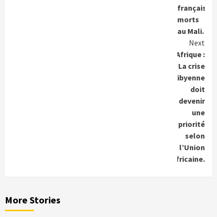
français
morts
au Mali.
Next
Afrique :
La crise
Libyenne
doit
devenir
une
priorité
selon
l’Union
Africaine.
More Stories