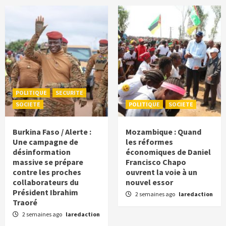
POLITIQUE
SECURITE
SOCIETE
POLITIQUE
SOCIETE
Burkina Faso / Alerte :
Mozambique : Quand
Une campagne de
les réformes
désinformation
économiques de Daniel
massive se prépare
Francisco Chapo
contre les proches
ouvrent la voie à un
collaborateurs du
nouvel essor
Président Ibrahim
2 semaines ago
laredaction
Traoré
2 semaines ago
laredaction