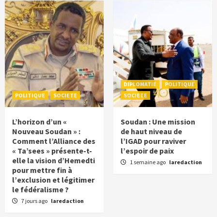
DIPLOMATIE
POLITIQUE
POLITIQUE
SOCIETE
SOCIETE
L’horizon d’un «
Soudan : Une mission
Nouveau Soudan » :
de haut niveau de
Comment l’Alliance des
l’IGAD pour raviver
« Ta’sees » présente-t-
l’espoir de paix
elle la vision d’Hemedti
1 semaine ago
laredaction
pour mettre fin à
l’exclusion et légitimer
le fédéralisme ?
7 jours ago
laredaction