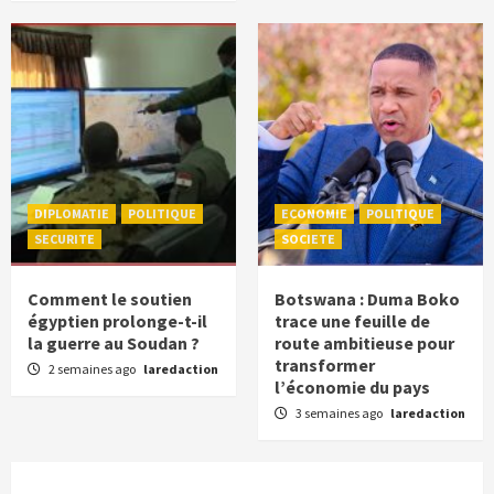
DIPLOMATIE
POLITIQUE
ECONOMIE
POLITIQUE
SECURITE
SOCIETE
Comment le soutien
Botswana : Duma Boko
égyptien prolonge-t-il
trace une feuille de
la guerre au Soudan ?
route ambitieuse pour
transformer
2 semaines ago
laredaction
l’économie du pays
3 semaines ago
laredaction