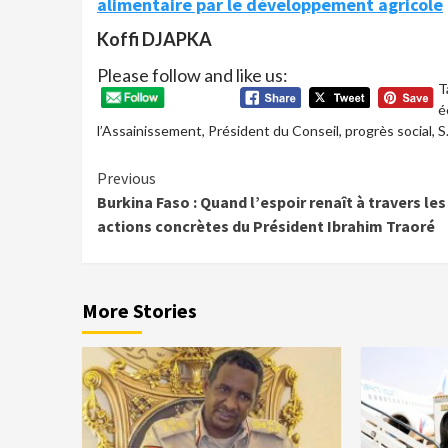
alimentaire par le développement agricole
Koffi DJAPKA
Please follow and like us:
T
é
l’Assainissement
,
Président du Conseil
,
progrès social
,
S
Continue
Previous
Burkina Faso : Quand l’espoir renaît à travers les
Reading
actions concrètes du Président Ibrahim Traoré
More Stories