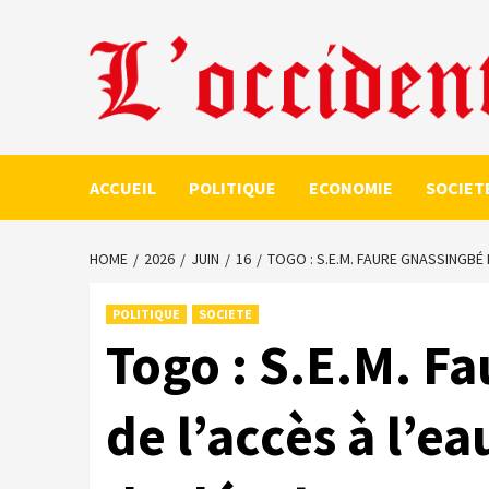
Skip
to
content
ACCUEIL
POLITIQUE
ECONOMIE
SOCIET
HOME
2026
JUIN
16
TOGO : S.E.M. FAURE GNASSINGBÉ 
POLITIQUE
SOCIETE
Togo : S.E.M. Fa
de l’accès à l’e