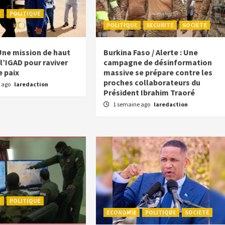
E
POLITIQUE
POLITIQUE
SECURITE
SOCIETE
Une mission de haut
Burkina Faso / Alerte : Une
l’IGAD pour raviver
campagne de désinformation
e paix
massive se prépare contre les
proches collaborateurs du
 ago
laredaction
Président Ibrahim Traoré
1 semaine ago
laredaction
E
POLITIQUE
ECONOMIE
POLITIQUE
SOCIETE