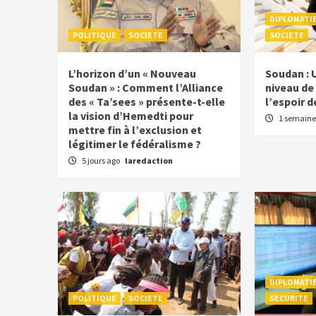
DIPLOMATI
POLITIQUE
SOCIETE
SOCIETE
L’horizon d’un « Nouveau
Soudan : 
Soudan » : Comment l’Alliance
niveau de 
des « Ta’sees » présente-t-elle
l’espoir d
la vision d’Hemedti pour
1 semaine
mettre fin à l’exclusion et
légitimer le fédéralisme ?
5 jours ago
laredaction
DIPLOMATI
POLITIQUE
SOCIETE
SECURITE