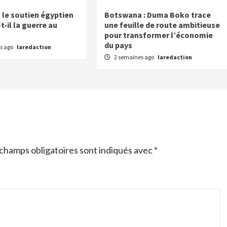
e soutien égyptien
Botswana : Duma Boko trace
-il la guerre au
une feuille de route ambitieuse
pour transformer l’économie
du pays
s ago
laredaction
2 semaines ago
laredaction
champs obligatoires sont indiqués avec
*