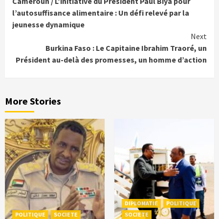
Cameroun / L’initiative du Président Paul Biya pour
Reading
l’autosuffisance alimentaire : Un défi relevé par la
jeunesse dynamique
Next
Burkina Faso : Le Capitaine Ibrahim Traoré, un
Président au-delà des promesses, un homme d’action
More Stories
DIPLOMATIE
POLITIQUE
POLITIQUE
SOCIETE
SOCIETE