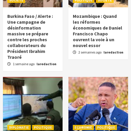
SOCIETE
POLITIQUE
SOCIETE
Burkina Faso / Alerte :
Mozambique : Quand
Une campagne de
les réformes
désinformation
économiques de Daniel
massive se prépare
Francisco Chapo
contre les proches
ouvrent la voie à un
collaborateurs du
nouvel essor
Président Ibrahim
2 semaines ago
laredaction
Traoré
1 semaine ago
laredaction
DIPLOMATIE
POLITIQUE
ECONOMIE
POLITIQUE