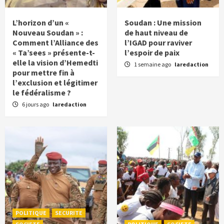
L’horizon d’un «
Soudan : Une mission
Nouveau Soudan » :
de haut niveau de
Comment l’Alliance des
l’IGAD pour raviver
« Ta’sees » présente-t-
l’espoir de paix
elle la vision d’Hemedti
1 semaine ago
laredaction
pour mettre fin à
l’exclusion et légitimer
le fédéralisme ?
6 jours ago
laredaction
POLITIQUE
SECURITE