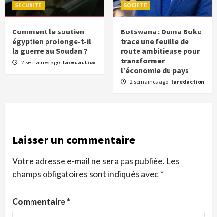
SECURITE
SOCIETE
Comment le soutien
Botswana : Duma Boko
égyptien prolonge-t-il
trace une feuille de
la guerre au Soudan ?
route ambitieuse pour
transformer
2 semaines ago
laredaction
l’économie du pays
2 semaines ago
laredaction
Laisser un commentaire
Votre adresse e-mail ne sera pas publiée.
Les
champs obligatoires sont indiqués avec
*
Commentaire
*