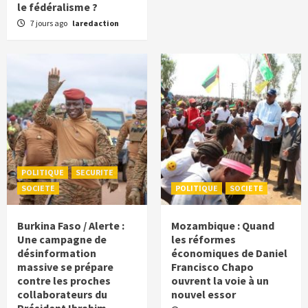
le fédéralisme ?
7 jours ago
laredaction
POLITIQUE
SECURITE
SOCIETE
POLITIQUE
SOCIETE
Burkina Faso / Alerte :
Mozambique : Quand
Une campagne de
les réformes
désinformation
économiques de Daniel
massive se prépare
Francisco Chapo
contre les proches
ouvrent la voie à un
collaborateurs du
nouvel essor