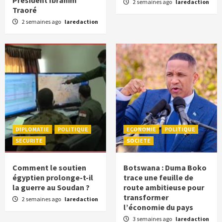
Président Ibrahim
2 semaines ago
laredaction
Traoré
2 semaines ago
laredaction
DIPLOMATIE
POLITIQUE
ECONOMIE
POLITIQUE
SECURITE
SOCIETE
Comment le soutien
Botswana : Duma Boko
égyptien prolonge-t-il
trace une feuille de
la guerre au Soudan ?
route ambitieuse pour
transformer
2 semaines ago
laredaction
l’économie du pays
3 semaines ago
laredaction