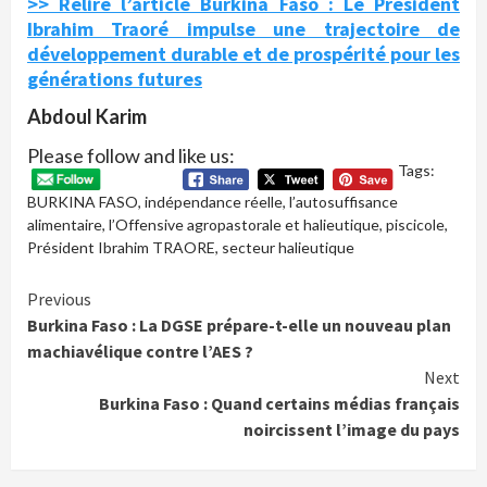
>> Relire l’article Burkina Faso : Le Président
Ibrahim Traoré impulse une trajectoire de
développement durable et de prospérité pour les
générations futures
Abdoul Karim
Please follow and like us:
Tags:
BURKINA FASO
,
indépendance réelle
,
l’autosuffisance
alimentaire
,
l’Offensive agropastorale et halieutique
,
piscicole
,
Président Ibrahim TRAORE
,
secteur halieutique
Continue
Previous
Burkina Faso : La DGSE prépare-t-elle un nouveau plan
Reading
machiavélique contre l’AES ?
Next
Burkina Faso : Quand certains médias français
noircissent l’image du pays