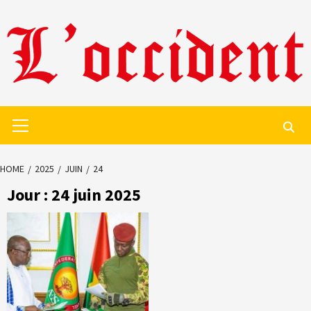
Skip
to
content
Primary
Menu
HOME
2025
JUIN
24
Jour :
24 juin 2025