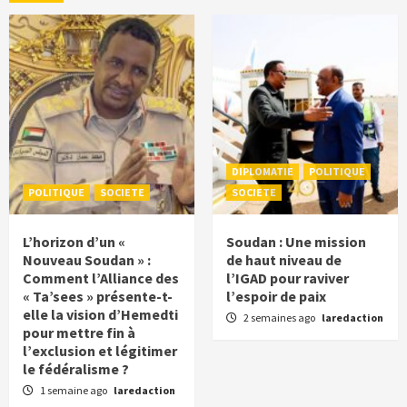
DIPLOMATIE
POLITIQUE
POLITIQUE
SOCIETE
SOCIETE
L’horizon d’un «
Soudan : Une mission
Nouveau Soudan » :
de haut niveau de
Comment l’Alliance des
l’IGAD pour raviver
« Ta’sees » présente-t-
l’espoir de paix
elle la vision d’Hemedti
2 semaines ago
laredaction
pour mettre fin à
l’exclusion et légitimer
le fédéralisme ?
1 semaine ago
laredaction