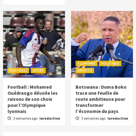
ECONOMIE
POLITIQUE
FOOTBALL
SPORT
SOCIETE
Football : Mohamed
Botswana : Duma Boko
Ouédraogo dévoile les
trace une feuille de
raisons de son choix
route ambitieuse pour
pour l’Olympique
transformer
lyonnais
l’économie du pays
3 semaines ago
laredaction
3 semaines ago
laredaction