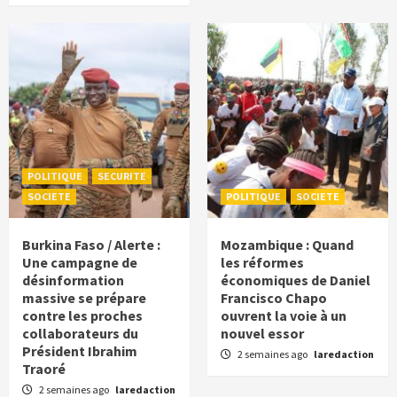
POLITIQUE
SECURITE
SOCIETE
POLITIQUE
SOCIETE
Burkina Faso / Alerte :
Mozambique : Quand
Une campagne de
les réformes
désinformation
économiques de Daniel
massive se prépare
Francisco Chapo
contre les proches
ouvrent la voie à un
collaborateurs du
nouvel essor
Président Ibrahim
2 semaines ago
laredaction
Traoré
2 semaines ago
laredaction