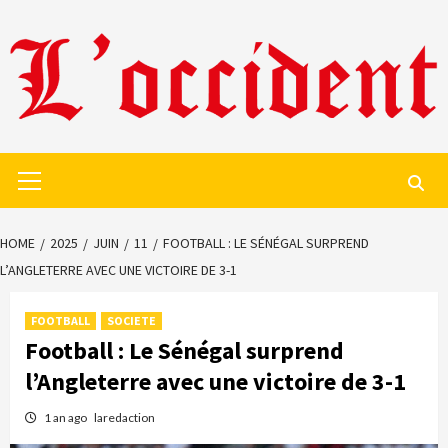
Skip
to
content
Primary
Menu
HOME
2025
JUIN
11
FOOTBALL : LE SÉNÉGAL SURPREND
L’ANGLETERRE AVEC UNE VICTOIRE DE 3-1
FOOTBALL
SOCIETE
Football : Le Sénégal surprend
l’Angleterre avec une victoire de 3-1
1 an ago
laredaction