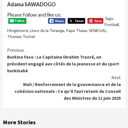
Adama SAWADOGO
Please follow and like us:
Tags:
Football
,
l’Angleterre
,
Lions de la Teranga
,
Pape Thiaw
,
SENEGAL
,
Thomas Tuchel
Continue
Previous
Burkina Faso : Le Capitaine Ibrahim Traoré, un
Reading
président engagé aux côtés de la jeunesse et du sport
burkinabè
Next
Mali / Renforcement de la gouvernance et de la
cohésion nationale : Ce qu’il faut retenir du Conseil
des Ministres du 11 juin 2025
More Stories