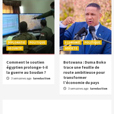
DIPLOMATIE
POLITIQUE
ECONOMIE
POLITIQUE
SECURITE
SOCIETE
Comment le soutien
Botswana : Duma Boko
égyptien prolonge-t-il
trace une feuille de
la guerre au Soudan ?
route ambitieuse pour
transformer
3 semaines ago
laredaction
l’économie du pays
3 semaines ago
laredaction