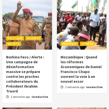
POLITIQUE
SECURITE
SOCIETE
POLITIQUE
SOCIETE
Burkina Faso / Alerte :
Mozambique : Quand
Une campagne de
les réformes
désinformation
économiques de Daniel
massive se prépare
Francisco Chapo
contre les proches
ouvrent la voie à un
collaborateurs du
nouvel essor
Président Ibrahim
2 semaines ago
laredaction
Traoré
2 semaines ago
laredaction