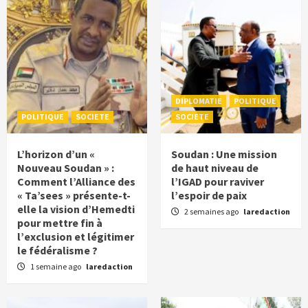
DIPLOMATIE
POLITIQUE
POLITIQUE
SOCIETE
SOCIETE
L’horizon d’un «
Soudan : Une mission
Nouveau Soudan » :
de haut niveau de
Comment l’Alliance des
l’IGAD pour raviver
« Ta’sees » présente-t-
l’espoir de paix
elle la vision d’Hemedti
2 semaines ago
laredaction
pour mettre fin à
l’exclusion et légitimer
le fédéralisme ?
1 semaine ago
laredaction