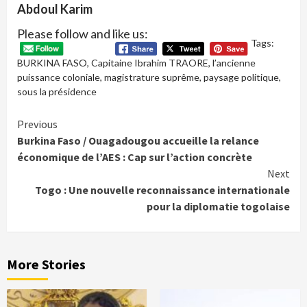
Abdoul Karim
Please follow and like us:
Tags:
BURKINA FASO
,
Capitaine Ibrahim TRAORE
,
l’ancienne
puissance coloniale
,
magistrature suprême
,
paysage politique
,
sous la présidence
Continue
Previous
Burkina Faso / Ouagadougou accueille la relance
Reading
économique de l’AES : Cap sur l’action concrète
Next
Togo : Une nouvelle reconnaissance internationale
pour la diplomatie togolaise
More Stories