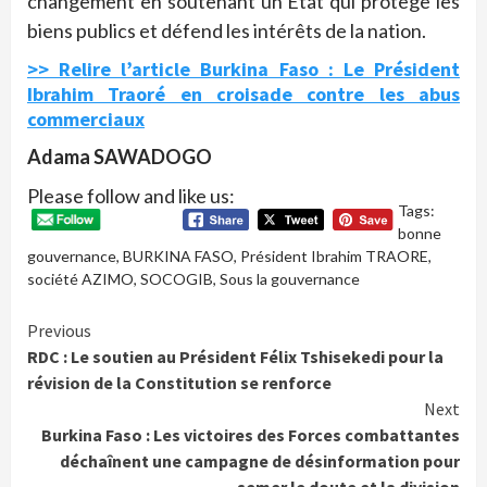
changement en soutenant un État qui protège les
biens publics et défend les intérêts de la nation.
>> Relire l’article Burkina Faso : Le Président
Ibrahim Traoré en croisade contre les abus
commerciaux
Adama SAWADOGO
Please follow and like us:
Tags:
bonne
gouvernance
,
BURKINA FASO
,
Président Ibrahim TRAORE
,
société AZIMO
,
SOCOGIB
,
Sous la gouvernance
Continue
Previous
RDC : Le soutien au Président Félix Tshisekedi pour la
Reading
révision de la Constitution se renforce
Next
Burkina Faso : Les victoires des Forces combattantes
déchaînent une campagne de désinformation pour
semer le doute et la division