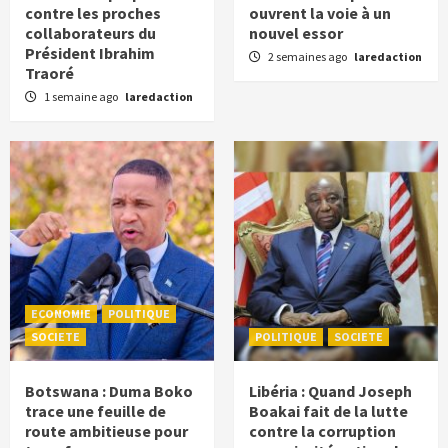
contre les proches
ouvrent la voie à un
collaborateurs du
nouvel essor
Président Ibrahim
2 semaines ago
laredaction
Traoré
1 semaine ago
laredaction
ECONOMIE
POLITIQUE
SOCIETE
POLITIQUE
SOCIETE
Botswana : Duma Boko
Libéria : Quand Joseph
trace une feuille de
Boakai fait de la lutte
route ambitieuse pour
contre la corruption