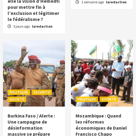
elle la vision d’Hemedti
1 semaine ago
laredaction
pour mettre fin à
l’exclusion et légitimer
le fédéralisme ?
5 jours ago
laredaction
POLITIQUE
SECURITE
SOCIETE
POLITIQUE
SOCIETE
Burkina Faso / Alerte :
Mozambique : Quand
Une campagne de
les réformes
désinformation
économiques de Daniel
massive se prépare
Francisco Chapo