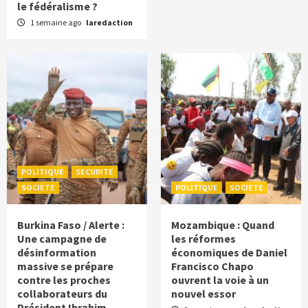
le fédéralisme ?
1 semaine ago
laredaction
POLITIQUE
SECURITE
SOCIETE
POLITIQUE
SOCIETE
Burkina Faso / Alerte :
Mozambique : Quand
Une campagne de
les réformes
désinformation
économiques de Daniel
massive se prépare
Francisco Chapo
contre les proches
ouvrent la voie à un
collaborateurs du
nouvel essor
Président Ibrahim