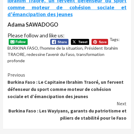
Ibrahim Traoré, un fervent défenseur du sport
comme moteur de cohésion sociale et
d’émancipation des jeunes
Adama SAWADOGO
Please follow and like us:
Tags:
BURKINA FASO
,
l'homme de la situation
,
Président Ibrahim
TRAORE
,
redessine l'avenir du Faso
,
transformation
profonde
Continue
Previous
Burkina Faso : Le Capitaine Ibrahim Traoré, un fervent
Reading
défenseur du sport comme moteur de cohésion
sociale et d’émancipation des jeunes
Next
Burkina Faso : Les Wayiyans, garants du patriotisme et
piliers de stabilité pour le Faso