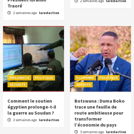
2 semaines ago
laredaction
Traoré
2 semaines ago
laredaction
DIPLOMATIE
POLITIQUE
ECONOMIE
POLITIQUE
SECURITE
SOCIETE
Comment le soutien
Botswana : Duma Boko
égyptien prolonge-t-il
trace une feuille de
la guerre au Soudan ?
route ambitieuse pour
transformer
2 semaines ago
laredaction
l’économie du pays
3 semaines ago
laredaction