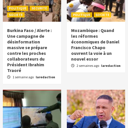
POLITIQUE
SECURITE
SOCIETE
POLITIQUE
SOCIETE
Burkina Faso / Alerte :
Mozambique : Quand
Une campagne de
les réformes
désinformation
économiques de Daniel
massive se prépare
Francisco Chapo
contre les proches
ouvrent la voie à un
collaborateurs du
nouvel essor
Président Ibrahim
2 semaines ago
laredaction
Traoré
1 semaine ago
laredaction