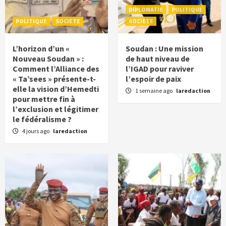
DIPLOMATIE
POLITIQUE
POLITIQUE
SOCIETE
SOCIETE
L’horizon d’un «
Soudan : Une mission
Nouveau Soudan » :
de haut niveau de
Comment l’Alliance des
l’IGAD pour raviver
« Ta’sees » présente-t-
l’espoir de paix
elle la vision d’Hemedti
1 semaine ago
laredaction
pour mettre fin à
l’exclusion et légitimer
le fédéralisme ?
4 jours ago
laredaction