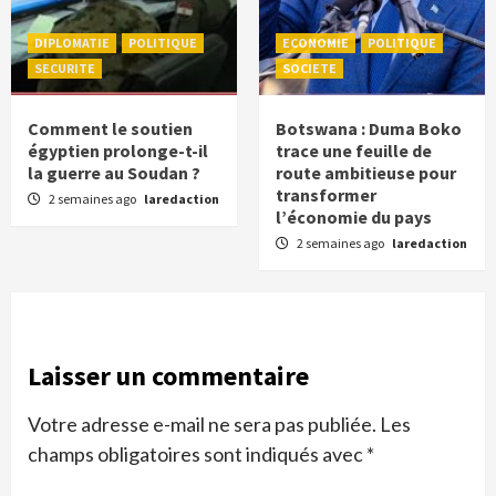
DIPLOMATIE
POLITIQUE
ECONOMIE
POLITIQUE
SECURITE
SOCIETE
Comment le soutien
Botswana : Duma Boko
égyptien prolonge-t-il
trace une feuille de
la guerre au Soudan ?
route ambitieuse pour
transformer
2 semaines ago
laredaction
l’économie du pays
2 semaines ago
laredaction
Laisser un commentaire
Votre adresse e-mail ne sera pas publiée.
Les
champs obligatoires sont indiqués avec
*