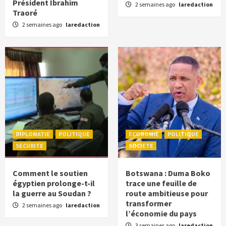
Président Ibrahim
2 semaines ago
laredaction
Traoré
2 semaines ago
laredaction
DIPLOMATIE
POLITIQUE
ECONOMIE
POLITIQUE
SECURITE
SOCIETE
Comment le soutien
Botswana : Duma Boko
égyptien prolonge-t-il
trace une feuille de
la guerre au Soudan ?
route ambitieuse pour
transformer
2 semaines ago
laredaction
l’économie du pays
3 semaines ago
laredaction