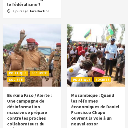
le fédéralisme ?
7 jours ago
laredaction
POLITIQUE
SECURITE
SOCIETE
POLITIQUE
SOCIETE
Burkina Faso / Alerte :
Mozambique : Quand
Une campagne de
les réformes
désinformation
économiques de Daniel
massive se prépare
Francisco Chapo
contre les proches
ouvrent la voie à un
collaborateurs du
nouvel essor