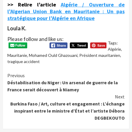
>> Relire l’article
Algérie / Ouverture de
l’Algerian Union Bank en Mauritanie : Un pas
stratégique pour l’Algérie en Afrique
Loula K.
Please follow and like us:
Tags:
Algérie
,
Mauritanie
,
Mohamed Ould Ghazouani
,
Président mauritanien
,
tragique accident
Continue
Previous
Déstabilisation du Niger : Un arsenal de guerre de la
Reading
France serait découvert à Niamey
Next
Burkina Faso / Art, culture et engagement : L’échange
inspirant entre le ministre d’État et l’artiste Débora
DEGBEKOUTO