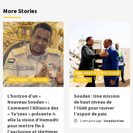
More Stories
DIPLOMATIE
POLITIQUE
POLITIQUE
SOCIETE
SOCIETE
L’horizon d’un «
Soudan : Une mission
Nouveau Soudan » :
de haut niveau de
Comment l’Alliance des
l’IGAD pour raviver
« Ta’sees » présente-t-
l’espoir de paix
elle la vision d’Hemedti
1 semaine ago
laredaction
pour mettre fin à
l’exclusion et légitimer