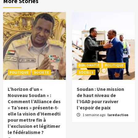
More Stories
DIPLOMATIE
POLITIQUE
POLITIQUE
SOCIETE
SOCIETE
L’horizon d’un «
Soudan : Une mission
Nouveau Soudan » :
de haut niveau de
Comment l’Alliance des
l’IGAD pour raviver
« Ta’sees » présente-t-
l’espoir de paix
elle la vision d’Hemedti
1 semaine ago
laredaction
pour mettre fin à
l’exclusion et légitimer
le fédéralisme ?