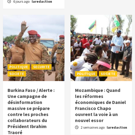
6 jours ago
laredaction
POLITIQUE
SECURITE
SOCIETE
POLITIQUE
SOCIETE
Burkina Faso / Alerte :
Mozambique : Quand
Une campagne de
les réformes
désinformation
économiques de Daniel
massive se prépare
Francisco Chapo
contre les proches
ouvrent la voie à un
collaborateurs du
nouvel essor
Président Ibrahim
2 semaines ago
laredaction
Traoré