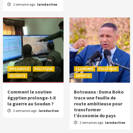
1 semaine ago
laredaction
DIPLOMATIE
POLITIQUE
ECONOMIE
POLITIQUE
SECURITE
SOCIETE
Comment le soutien
Botswana : Duma Boko
égyptien prolonge-t-il
trace une feuille de
la guerre au Soudan ?
route ambitieuse pour
transformer
2 semaines ago
laredaction
l’économie du pays
2 semaines ago
laredaction