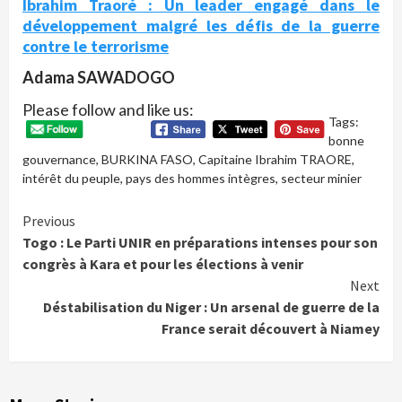
Ibrahim Traoré : Un leader engagé dans le
développement malgré les défis de la guerre
contre le terrorisme
Adama SAWADOGO
Please follow and like us:
Tags:
bonne
gouvernance
,
BURKINA FASO
,
Capitaine Ibrahim TRAORE
,
intérêt du peuple
,
pays des hommes intègres
,
secteur minier
Continue
Previous
Togo : Le Parti UNIR en préparations intenses pour son
Reading
congrès à Kara et pour les élections à venir
Next
Déstabilisation du Niger : Un arsenal de guerre de la
France serait découvert à Niamey