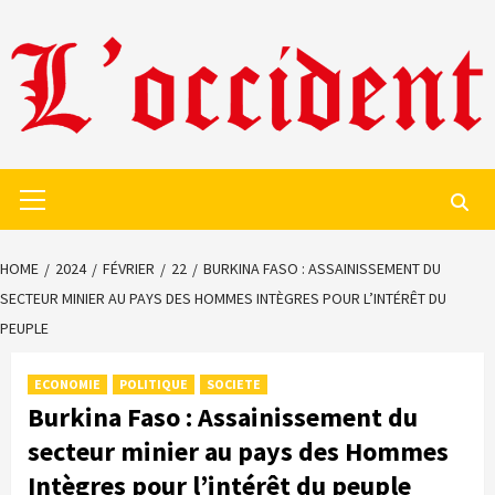
Skip
to
content
Primary
Menu
HOME
2024
FÉVRIER
22
BURKINA FASO : ASSAINISSEMENT DU
SECTEUR MINIER AU PAYS DES HOMMES INTÈGRES POUR L’INTÉRÊT DU
PEUPLE
ECONOMIE
POLITIQUE
SOCIETE
Burkina Faso : Assainissement du
secteur minier au pays des Hommes
Intègres pour l’intérêt du peuple