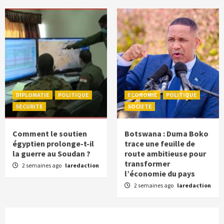
DIPLOMATIE
POLITIQUE
ECONOMIE
POLITIQUE
SECURITE
SOCIETE
Comment le soutien
Botswana : Duma Boko
égyptien prolonge-t-il
trace une feuille de
la guerre au Soudan ?
route ambitieuse pour
transformer
2 semaines ago
laredaction
l’économie du pays
2 semaines ago
laredaction