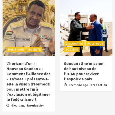
DIPLOMATIE
POLITIQUE
POLITIQUE
SOCIETE
SOCIETE
L’horizon d’un «
Soudan : Une mission
Nouveau Soudan » :
de haut niveau de
Comment l’Alliance des
l’IGAD pour raviver
« Ta’sees » présente-t-
l’espoir de paix
elle la vision d’Hemedti
1 semaine ago
laredaction
pour mettre fin à
l’exclusion et légitimer
le fédéralisme ?
6 jours ago
laredaction