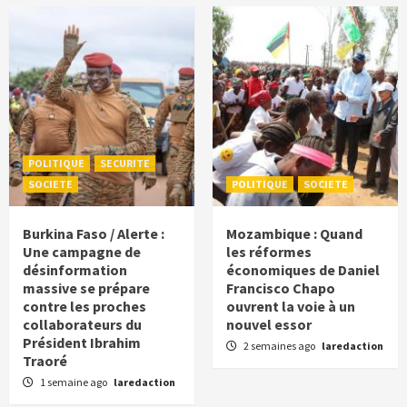
POLITIQUE
SECURITE
SOCIETE
POLITIQUE
SOCIETE
Burkina Faso / Alerte :
Mozambique : Quand
Une campagne de
les réformes
désinformation
économiques de Daniel
massive se prépare
Francisco Chapo
contre les proches
ouvrent la voie à un
collaborateurs du
nouvel essor
Président Ibrahim
2 semaines ago
laredaction
Traoré
1 semaine ago
laredaction