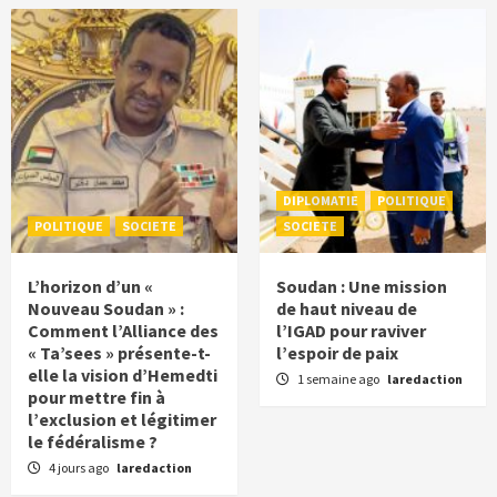
DIPLOMATIE
POLITIQUE
POLITIQUE
SOCIETE
SOCIETE
L’horizon d’un «
Soudan : Une mission
Nouveau Soudan » :
de haut niveau de
Comment l’Alliance des
l’IGAD pour raviver
« Ta’sees » présente-t-
l’espoir de paix
elle la vision d’Hemedti
1 semaine ago
laredaction
pour mettre fin à
l’exclusion et légitimer
le fédéralisme ?
4 jours ago
laredaction