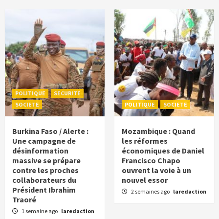
POLITIQUE
SECURITE
SOCIETE
POLITIQUE
SOCIETE
Burkina Faso / Alerte :
Mozambique : Quand
Une campagne de
les réformes
désinformation
économiques de Daniel
massive se prépare
Francisco Chapo
contre les proches
ouvrent la voie à un
collaborateurs du
nouvel essor
Président Ibrahim
2 semaines ago
laredaction
Traoré
1 semaine ago
laredaction