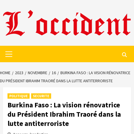
Skip
to
content
Primary
Menu
HOME
2023
NOVEMBRE
16
BURKINA FASO : LA VISION RÉNOVATRICE
DU PRÉSIDENT IBRAHIM TRAORÉ DANS LA LUTTE ANTITERRORISTE
POLITIQUE
SECURITE
Burkina Faso : La vision rénovatrice
du Président Ibrahim Traoré dans la
lutte antiterroriste