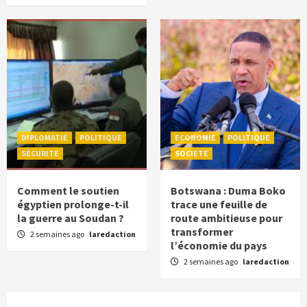
DIPLOMATIE
POLITIQUE
ECONOMIE
POLITIQUE
SECURITE
SOCIETE
Comment le soutien
Botswana : Duma Boko
égyptien prolonge-t-il
trace une feuille de
la guerre au Soudan ?
route ambitieuse pour
transformer
2 semaines ago
laredaction
l’économie du pays
2 semaines ago
laredaction