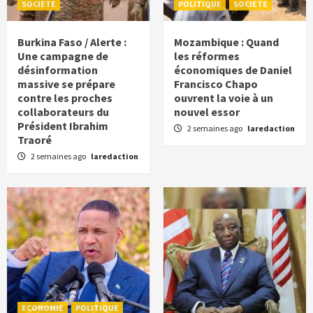
SOCIETE
POLITIQUE
SOCIETE
Burkina Faso / Alerte :
Mozambique : Quand
Une campagne de
les réformes
désinformation
économiques de Daniel
massive se prépare
Francisco Chapo
contre les proches
ouvrent la voie à un
collaborateurs du
nouvel essor
Président Ibrahim
2 semaines ago
laredaction
Traoré
2 semaines ago
laredaction
ECONOMIE
POLITIQUE