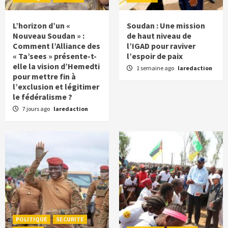
L’horizon d’un «
Soudan : Une mission
Nouveau Soudan » :
de haut niveau de
Comment l’Alliance des
l’IGAD pour raviver
« Ta’sees » présente-t-
l’espoir de paix
elle la vision d’Hemedti
1 semaine ago
laredaction
pour mettre fin à
l’exclusion et légitimer
le fédéralisme ?
7 jours ago
laredaction
POLITIQUE
SECURITE