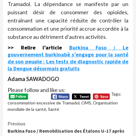
Tramadol. La dépendance se manifeste par un
puissant désir de consommer des opioïdes,
entraînant une capacité réduite de contrôler la
consommation et une priorité accrue accordée à la
substance au détriment d’autres activités.
>> Relire l’article
Burkina Faso / Le
gouvernement burkinabè s’engage pour la santé
de son peuple : Les tests de diagnostic rapide de
la Dengue désormais gratuits
Adama SAWADOGO
Please follow and like us:
Tags:
consommation excessive de Tramadol
,
OMS
,
Organisation
mondiale de la santé
,
Santé
Continue
Previous
Burkina Faso / Remobilisation des Étalons U-17 après