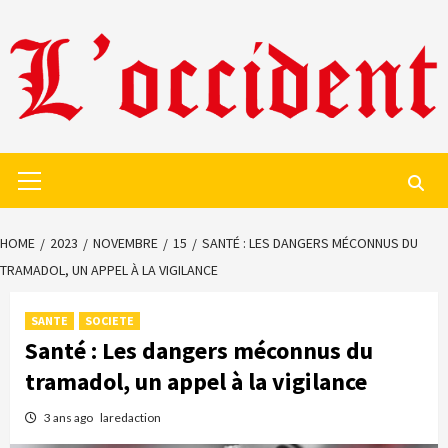
Skip
to
content
Primary
Menu
HOME
2023
NOVEMBRE
15
SANTÉ : LES DANGERS MÉCONNUS DU
TRAMADOL, UN APPEL À LA VIGILANCE
SANTE
SOCIETE
Santé : Les dangers méconnus du
tramadol, un appel à la vigilance
3 ans ago
laredaction