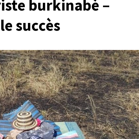
riste burkinabè –
le succès