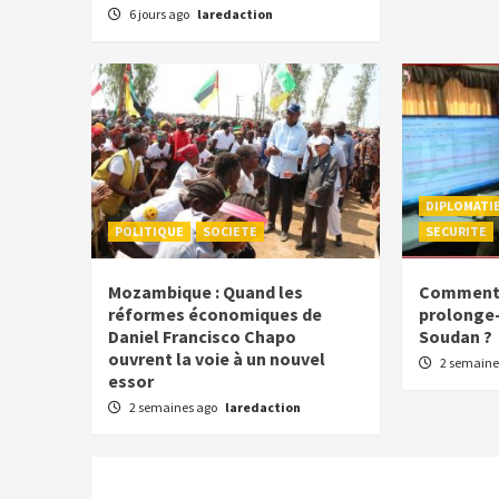
6 jours ago
laredaction
DIPLOMATI
POLITIQUE
SOCIETE
SECURITE
Mozambique : Quand les
Comment l
réformes économiques de
prolonge-t
Daniel Francisco Chapo
Soudan ?
ouvrent la voie à un nouvel
2 semaine
essor
2 semaines ago
laredaction