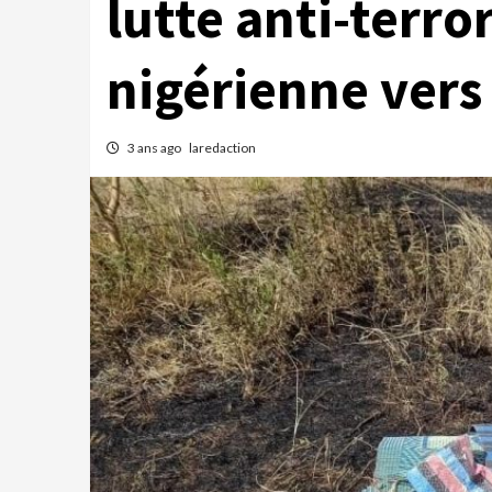
lutte anti-terro
nigérienne vers 
3 ans ago
laredaction