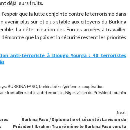
t déjà leurs fruits.
’espoir que la lutte conjointe contre le terrorisme dans
n avenir plus sûr et plus stable aux citoyens du Burkina
emble. La détermination des Forces armées à travailler
émontre que la paix et la sécurité restent les priorités
ion anti-terroriste à Diougo Yourga : 40 terroristes
és
ags:
BURKINA FASO
,
burkinabè - nigérienne
,
coopération
ransfrontalière
,
lutte anti-terroriste
,
Niger
,
vision du Président Ibrahim
Next
lores
Burkina Faso / Diplomatie et sécurité : La vision du
s
Président Ibrahim Traoré mène le Burkina Faso vers la