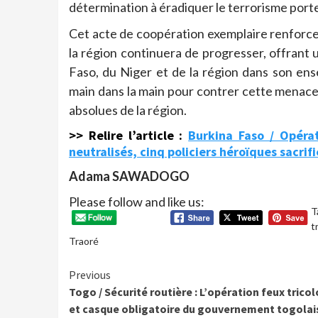
détermination à éradiquer le terrorisme porten
Cet acte de coopération exemplaire renforce l
la région continuera de progresser, offrant u
Faso, du Niger et de la région dans son ens
main dans la main pour contrer cette menace d
absolues de la région.
>> Relire l’article :
Burkina Faso / Opérat
neutralisés, cinq policiers héroïques sacrifi
Adama SAWADOGO
Please follow and like us:
T
t
Traoré
Continue
Previous
Togo / Sécurité routière : L’opération feux trico
Reading
et casque obligatoire du gouvernement togolai