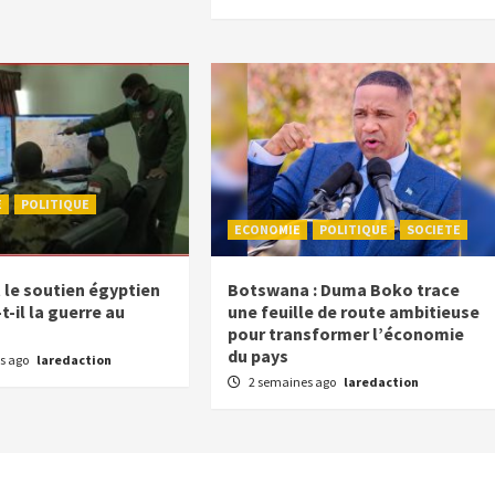
E
POLITIQUE
ECONOMIE
POLITIQUE
SOCIETE
e soutien égyptien
Botswana : Duma Boko trace
-il la guerre au
une feuille de route ambitieuse
pour transformer l’économie
du pays
s ago
laredaction
2 semaines ago
laredaction