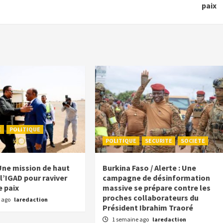
paix
E
POLITIQUE
POLITIQUE
SECURITE
SOCIETE
Une mission de haut
Burkina Faso / Alerte : Une
l’IGAD pour raviver
campagne de désinformation
e paix
massive se prépare contre les
proches collaborateurs du
 ago
laredaction
Président Ibrahim Traoré
1 semaine ago
laredaction