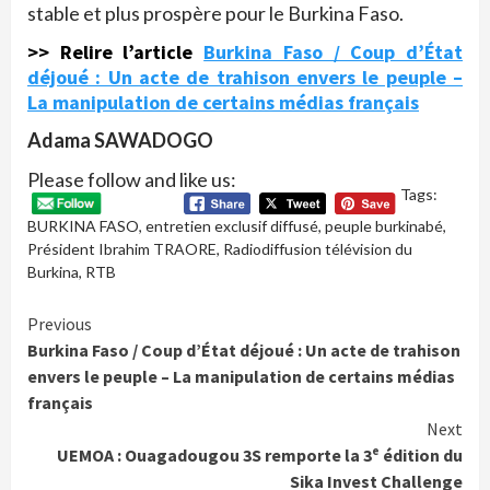
stable et plus prospère pour le Burkina Faso.
>> Relire l’article
Burkina Faso / Coup d’État
déjoué : Un acte de trahison envers le peuple –
La manipulation de certains médias français
Adama SAWADOGO
Please follow and like us:
Tags:
BURKINA FASO
,
entretien exclusif diffusé
,
peuple burkinabé
,
Président Ibrahim TRAORE
,
Radiodiffusion télévision du
Burkina
,
RTB
Continue
Previous
Burkina Faso / Coup d’État déjoué : Un acte de trahison
Reading
envers le peuple – La manipulation de certains médias
français
Next
UEMOA : Ouagadougou 3S remporte la 3ᵉ édition du
Sika Invest Challenge