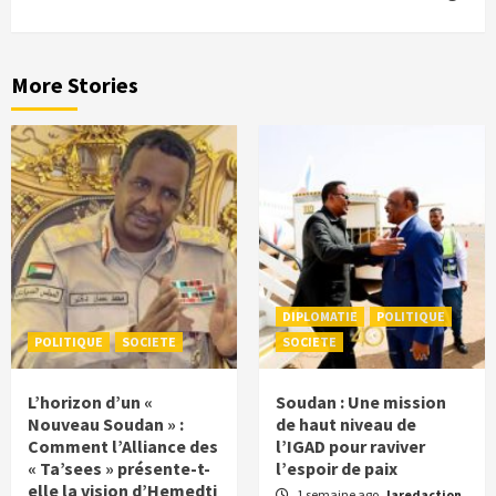
More Stories
DIPLOMATIE
POLITIQUE
POLITIQUE
SOCIETE
SOCIETE
L’horizon d’un «
Soudan : Une mission
Nouveau Soudan » :
de haut niveau de
Comment l’Alliance des
l’IGAD pour raviver
« Ta’sees » présente-t-
l’espoir de paix
elle la vision d’Hemedti
1 semaine ago
laredaction