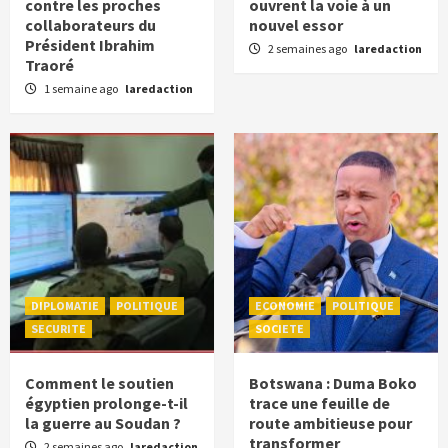
contre les proches
ouvrent la voie à un
collaborateurs du
nouvel essor
Président Ibrahim
2 semaines ago
laredaction
Traoré
1 semaine ago
laredaction
DIPLOMATIE
POLITIQUE
ECONOMIE
POLITIQUE
SECURITE
SOCIETE
Comment le soutien
Botswana : Duma Boko
égyptien prolonge-t-il
trace une feuille de
la guerre au Soudan ?
route ambitieuse pour
transformer
2 semaines ago
laredaction