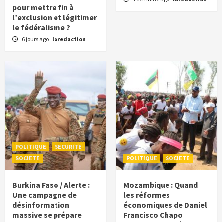
pour mettre fin à
l’exclusion et légitimer
le fédéralisme ?
6 jours ago
laredaction
POLITIQUE
SECURITE
SOCIETE
POLITIQUE
SOCIETE
Burkina Faso / Alerte :
Mozambique : Quand
Une campagne de
les réformes
désinformation
économiques de Daniel
massive se prépare
Francisco Chapo