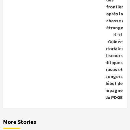
frontières
après la
chasse aux
étrangers
Next
Guinée
Equatoriale:
Des discours
politiques
décousus et
mensongers
en début de
campagne
du PDGE
More Stories