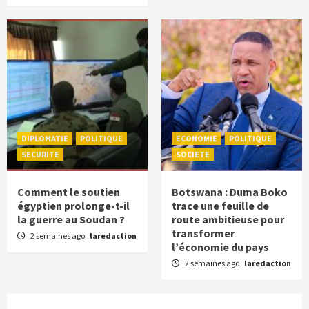
DIPLOMATIE
POLITIQUE
ECONOMIE
POLITIQUE
SECURITE
SOCIETE
Comment le soutien
Botswana : Duma Boko
égyptien prolonge-t-il
trace une feuille de
la guerre au Soudan ?
route ambitieuse pour
transformer
2 semaines ago
laredaction
l’économie du pays
2 semaines ago
laredaction