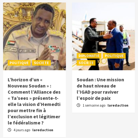
DIPLOMATIE
POLITIQUE
POLITIQUE
SOCIETE
SOCIETE
L’horizon d’un «
Soudan : Une mission
Nouveau Soudan » :
de haut niveau de
Comment l’Alliance des
l’IGAD pour raviver
« Ta’sees » présente-t-
l’espoir de paix
elle la vision d’Hemedti
1 semaine ago
laredaction
pour mettre fin à
l’exclusion et légitimer
le fédéralisme ?
4 jours ago
laredaction