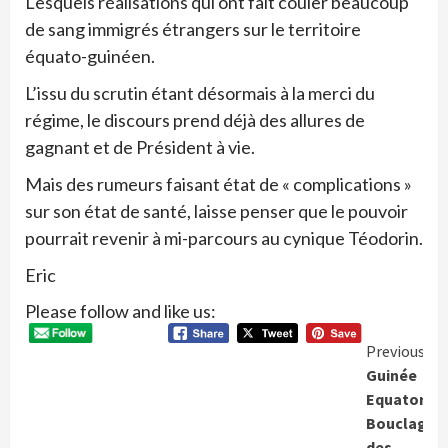
Lesquels réalisations qui ont fait couler beaucoup
de sang immigrés étrangers sur le territoire
équato-guinéen.
L’issu du scrutin étant désormais à la merci du
régime, le discours prend déjà des allures de
gagnant et de Président à vie.
Mais des rumeurs faisant état de « complications »
sur son état de santé, laisse penser que le pouvoir
pourrait revenir à mi-parcours au cynique Téodorin.
Eric
Please follow and like us:
Conti
Previous
Guinée
Readi
Equatorial
Bouclage
des