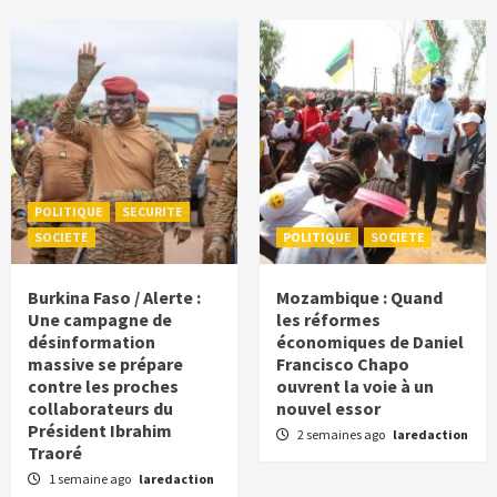
POLITIQUE
SECURITE
SOCIETE
POLITIQUE
SOCIETE
Burkina Faso / Alerte :
Mozambique : Quand
Une campagne de
les réformes
désinformation
économiques de Daniel
massive se prépare
Francisco Chapo
contre les proches
ouvrent la voie à un
collaborateurs du
nouvel essor
Président Ibrahim
2 semaines ago
laredaction
Traoré
1 semaine ago
laredaction