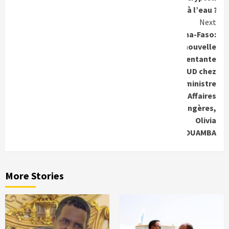
à l’eau ?
Next
Burkina-Faso:
Une nouvelle
représentante
du PNUD chez
la ministre
des Affaires
Etrangères,
Olivia
ROUAMBA
More Stories