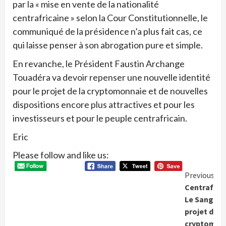
par la « mise en vente de la nationalité
centrafricaine » selon la Cour Constitutionnelle, le
communiqué de la présidence n’a plus fait cas, ce
qui laisse penser à son abrogation pure et simple.
En revanche, le Président Faustin Archange
Touadéra va devoir repenser une nouvelle identité
pour le projet de la cryptomonnaie et de nouvelles
dispositions encore plus attractives et pour les
investisseurs et pour le peuple centrafricain.
Eric
Please follow and like us:
Conti
Previous
Centrafriqu
Readi
Le Sango »,
projet de
cryptomon