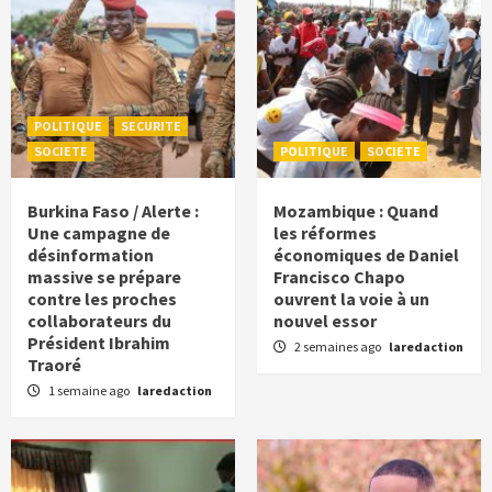
POLITIQUE
SECURITE
SOCIETE
POLITIQUE
SOCIETE
Burkina Faso / Alerte :
Mozambique : Quand
Une campagne de
les réformes
désinformation
économiques de Daniel
massive se prépare
Francisco Chapo
contre les proches
ouvrent la voie à un
collaborateurs du
nouvel essor
Président Ibrahim
2 semaines ago
laredaction
Traoré
1 semaine ago
laredaction