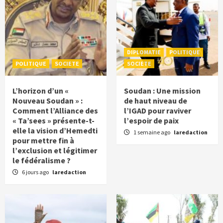
DIPLOMATIE
POLITIQUE
POLITIQUE
SOCIETE
SOCIETE
L’horizon d’un «
Soudan : Une mission
Nouveau Soudan » :
de haut niveau de
Comment l’Alliance des
l’IGAD pour raviver
« Ta’sees » présente-t-
l’espoir de paix
elle la vision d’Hemedti
1 semaine ago
laredaction
pour mettre fin à
l’exclusion et légitimer
le fédéralisme ?
6 jours ago
laredaction