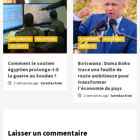
DIPLOMATIE
POLITIQUE
ECONOMIE
POLITIQUE
SECURITE
SOCIETE
Comment le soutien
Botswana : Duma Boko
égyptien prolonge-t-il
trace une feuille de
la guerre au Soudan ?
route ambitieuse pour
transformer
2 semaines ago
laredaction
l’économie du pays
2 semaines ago
laredaction
Laisser un commentaire