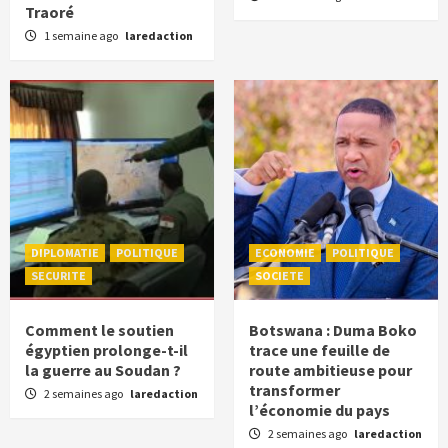
Traoré
1 semaine ago
laredaction
DIPLOMATIE
POLITIQUE
ECONOMIE
POLITIQUE
SECURITE
SOCIETE
Comment le soutien
Botswana : Duma Boko
égyptien prolonge-t-il
trace une feuille de
la guerre au Soudan ?
route ambitieuse pour
transformer
2 semaines ago
laredaction
l’économie du pays
2 semaines ago
laredaction