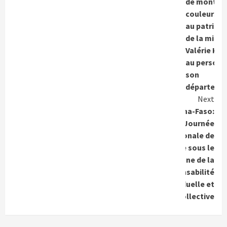
de montée
couleurs: A
au patriot
de la minis
Valérie KA
au personn
son
départeme
Next
Burkina-Faso:
Une Journée
nationale de
l’arbre sous le
signe de la
responsabilité
individuelle et
collective