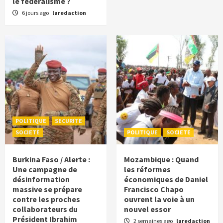
le fédéralisme ?
6 jours ago
laredaction
POLITIQUE
SECURITE
SOCIETE
POLITIQUE
SOCIETE
Burkina Faso / Alerte :
Mozambique : Quand
Une campagne de
les réformes
désinformation
économiques de Daniel
massive se prépare
Francisco Chapo
contre les proches
ouvrent la voie à un
collaborateurs du
nouvel essor
Président Ibrahim
2 semaines ago
laredaction