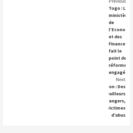
Conti
Previous
Togo : Le
Readi
ministère
de
l’Economi
et des
Finances
fait le
point des
réformes
engagées
Next
Japon : Des
travailleurs
étrangers,
victimes
d’abus