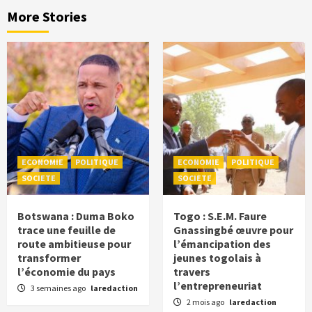
More Stories
ECONOMIE
POLITIQUE
ECONOMIE
POLITIQUE
SOCIETE
SOCIETE
Botswana : Duma Boko
Togo : S.E.M. Faure
trace une feuille de
Gnassingbé œuvre pour
route ambitieuse pour
l’émancipation des
transformer
jeunes togolais à
l’économie du pays
travers
l’entrepreneuriat
3 semaines ago
laredaction
2 mois ago
laredaction