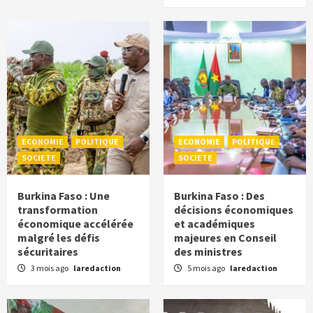
ECONOMIE
POLITIQUE
ECONOMIE
POLITIQUE
SOCIETE
SOCIETE
Burkina Faso : Une
Burkina Faso : Des
transformation
décisions économiques
économique accélérée
et académiques
malgré les défis
majeures en Conseil
sécuritaires
des ministres
3 mois ago
laredaction
5 mois ago
laredaction