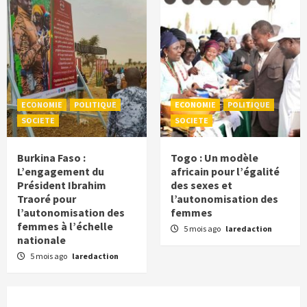
ECONOMIE
POLITIQUE
ECONOMIE
POLITIQUE
SOCIETE
SOCIETE
Burkina Faso :
Togo : Un modèle
L’engagement du
africain pour l’égalité
Président Ibrahim
des sexes et
Traoré pour
l’autonomisation des
l’autonomisation des
femmes
femmes à l’échelle
5 mois ago
laredaction
nationale
5 mois ago
laredaction