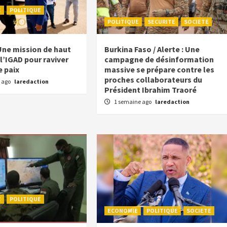
E
POLITIQUE
POLITIQUE
SECURITE
SOCIETE
Une mission de haut
Burkina Faso / Alerte : Une
l’IGAD pour raviver
campagne de désinformation
e paix
massive se prépare contre les
proches collaborateurs du
 ago
laredaction
Président Ibrahim Traoré
1 semaine ago
laredaction
E
POLITIQUE
ECONOMIE
POLITIQUE
SOCIETE