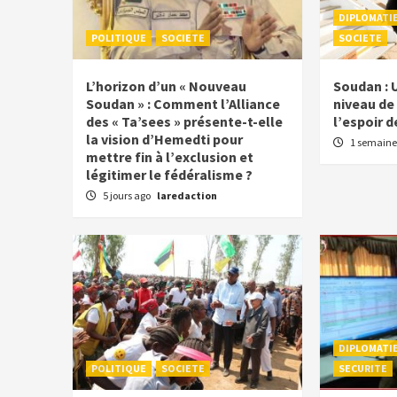
DIPLOMATI
POLITIQUE
SOCIETE
SOCIETE
L’horizon d’un « Nouveau
Soudan : 
Soudan » : Comment l’Alliance
niveau de 
des « Ta’sees » présente-t-elle
l’espoir d
la vision d’Hemedti pour
1 semaine
mettre fin à l’exclusion et
légitimer le fédéralisme ?
5 jours ago
laredaction
DIPLOMATI
POLITIQUE
SOCIETE
SECURITE