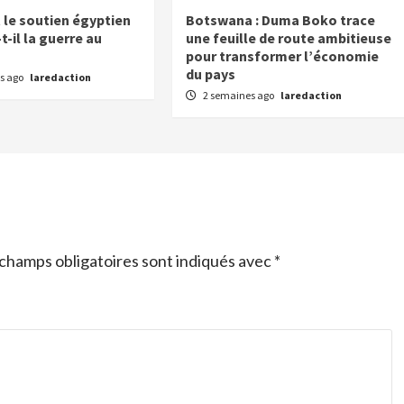
e soutien égyptien
Botswana : Duma Boko trace
-il la guerre au
une feuille de route ambitieuse
pour transformer l’économie
du pays
s ago
laredaction
2 semaines ago
laredaction
champs obligatoires sont indiqués avec
*