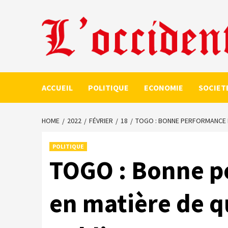
Skip
to
content
ACCUEIL
POLITIQUE
ECONOMIE
SOCIET
HOME
2022
FÉVRIER
18
TOGO : BONNE PERFORMANCE D
POLITIQUE
TOGO : Bonne p
en matière de q