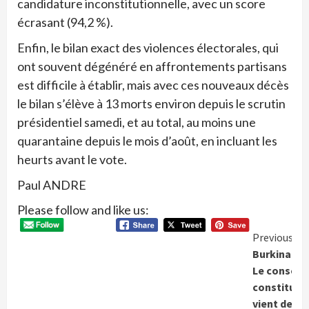
candidature inconstitutionnelle, avec un score
écrasant (94,2 %).
Enfin, le bilan exact des violences électorales, qui
ont souvent dégénéré en affrontements partisans
est difficile à établir, mais avec ces nouveaux décès
le bilan s’élève à 13 morts environ depuis le scrutin
présidentiel samedi, et au total, au moins une
quarantaine depuis le mois d’août, en incluant les
heurts avant le vote.
Paul ANDRE
Please follow and like us:
Conti
Previous
Burkina Fas
Readi
Le conseil
constituti
vient de re