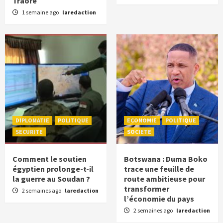
Traoré
1 semaine ago
laredaction
DIPLOMATIE
POLITIQUE
ECONOMIE
POLITIQUE
SECURITE
SOCIETE
Comment le soutien
Botswana : Duma Boko
égyptien prolonge-t-il
trace une feuille de
la guerre au Soudan ?
route ambitieuse pour
transformer
2 semaines ago
laredaction
l’économie du pays
2 semaines ago
laredaction