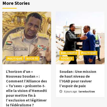
More Stories
DIPLOMATIE
POLITIQUE
POLITIQUE
SOCIETE
SOCIETE
L’horizon d’un «
Soudan : Une mission
Nouveau Soudan » :
de haut niveau de
Comment l’Alliance des
l’IGAD pour raviver
« Ta’sees » présente-t-
l’espoir de paix
elle la vision d’Hemedti
6 jours ago
laredaction
pour mettre fin à
l’exclusion et légitimer
le fédéralisme ?