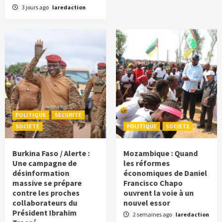
3 jours ago
laredaction
POLITIQUE
SECURITE
SOCIETE
POLITIQUE
SOCIETE
Burkina Faso / Alerte :
Mozambique : Quand
Une campagne de
les réformes
désinformation
économiques de Daniel
massive se prépare
Francisco Chapo
contre les proches
ouvrent la voie à un
collaborateurs du
nouvel essor
Président Ibrahim
2 semaines ago
laredaction