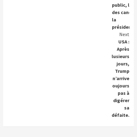
public, la l
des candid
la
présidentie
Next
USA :
Après
plusieurs
jours,
Trump
n’arrive
toujours
pas à
digérer
sa
défaite.