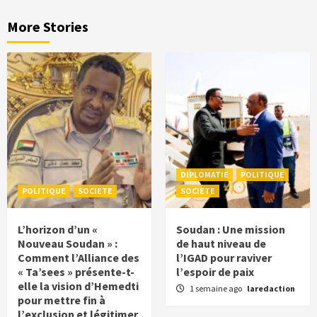
More Stories
DIPLOMATIE
POLITIQUE
POLITIQUE
SOCIETE
SOCIETE
L’horizon d’un «
Soudan : Une mission
Nouveau Soudan » :
de haut niveau de
Comment l’Alliance des
l’IGAD pour raviver
« Ta’sees » présente-t-
l’espoir de paix
elle la vision d’Hemedti
1 semaine ago
laredaction
pour mettre fin à
l’exclusion et légitimer