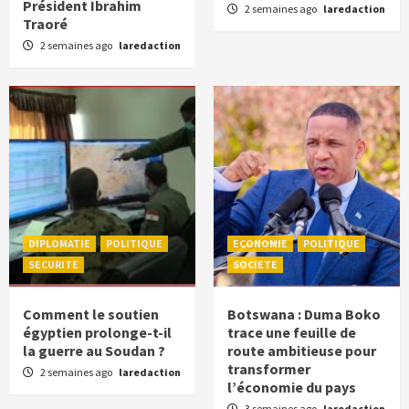
Président Ibrahim
2 semaines ago
laredaction
Traoré
2 semaines ago
laredaction
DIPLOMATIE
POLITIQUE
ECONOMIE
POLITIQUE
SECURITE
SOCIETE
Comment le soutien
Botswana : Duma Boko
égyptien prolonge-t-il
trace une feuille de
la guerre au Soudan ?
route ambitieuse pour
transformer
2 semaines ago
laredaction
l’économie du pays
3 semaines ago
laredaction