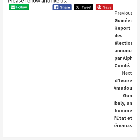
Please follow and like us:
Conti
Previous
Guinée :
Readi
Report
des
élections
annoncé
par Alpha
Condé.
Next
Côte d’Ivoire
: Amadou
Gon
Coulibaly, un
homme
d’Etat et
d’expérience.