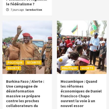
le fédéralisme ?
7 jours ago
laredaction
POLITIQUE
SECURITE
SOCIETE
POLITIQUE
SOCIETE
Burkina Faso / Alerte :
Mozambique : Quand
Une campagne de
les réformes
désinformation
économiques de Daniel
massive se prépare
Francisco Chapo
contre les proches
ouvrent la voie à un
collaborateurs du
nouvel essor