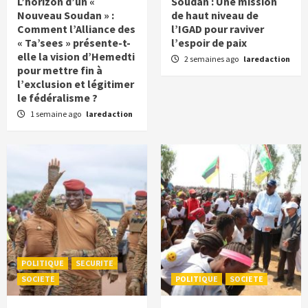
L’horizon d’un «
Soudan : Une mission
Nouveau Soudan » :
de haut niveau de
Comment l’Alliance des
l’IGAD pour raviver
« Ta’sees » présente-t-
l’espoir de paix
elle la vision d’Hemedti
2 semaines ago
laredaction
pour mettre fin à
l’exclusion et légitimer
le fédéralisme ?
1 semaine ago
laredaction
POLITIQUE
SECURITE
SOCIETE
POLITIQUE
SOCIETE