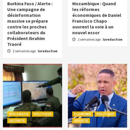
Burkina Faso / Alerte :
Mozambique : Quand
Une campagne de
les réformes
désinformation
économiques de Daniel
massive se prépare
Francisco Chapo
contre les proches
ouvrent la voie à un
collaborateurs du
nouvel essor
Président Ibrahim
2 semaines ago
laredaction
Traoré
2 semaines ago
laredaction
DIPLOMATIE
POLITIQUE
ECONOMIE
POLITIQUE
SECURITE
SOCIETE