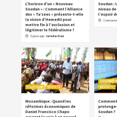
L’horizon d’un « Nouveau
Soudan : 
Soudan » : Comment l’Alliance
niveau de 
des « Ta’sees » présente-t-elle
l’espoir d
la vision d’Hemedti pour
1 semaine
mettre fin à l’exclusion et
légitimer le fédéralisme ?
5 jours ago
laredaction
DIPLOMATI
POLITIQUE
SOCIETE
SECURITE
Mozambique : Quand les
Comment l
réformes économiques de
prolonge-t
Daniel Francisco Chapo
Soudan ?
ouvrent la voie à un nouvel