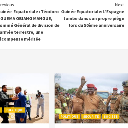
Continue
revious
Next
uinée-Equatoriale : Téodoro
Guinée Equatoriale: L’Espagne
Reading
GUEMA OBIANG MANGUE,
tombe dans son propre piège
ommé Général de division de
lors du 50ème anniversaire
’armée terrestre, une
écompense méritée
E
POLITIQUE
POLITIQUE
SECURITE
SOCIETE