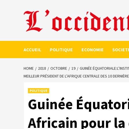
Skip
to
content
ACCUEIL
POLITIQUE
ECONOMIE
SOCIET
HOME
2018
OCTOBRE
19
GUINÉE ÉQUATORIALE:L’INST
MEILLEUR PRÉSIDENT DE L’AFRIQUE CENTRALE DES 10 DERNIÈR
POLITIQUE
Guinée Équatori
Africain pour la