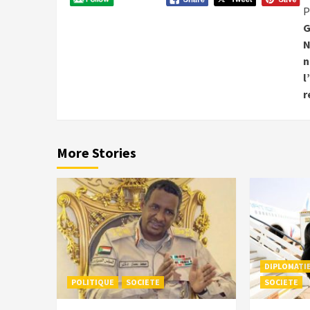
P
G
N
n
l
r
More Stories
DIPLOMATI
POLITIQUE
SOCIETE
SOCIETE