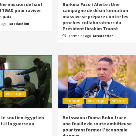
Une mission de haut
Burkina Faso / Alerte : Une
l’IGAD pour raviver
campagne de désinformation
e paix
massive se prépare contre les
proches collaborateurs du
 ago
laredaction
Président Ibrahim Traoré
1 semaine ago
laredaction
E
POLITIQUE
ECONOMIE
POLITIQUE
SOCIETE
e soutien égyptien
Botswana : Duma Boko trace
-il la guerre au
une feuille de route ambitieuse
pour transformer l’économie
du pays