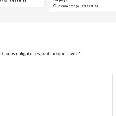
s ago
laredaction
2 semaines ago
laredaction
champs obligatoires sont indiqués avec
*