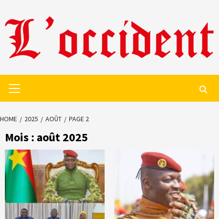
Skip
to
content
Primary
Menu
HOME
2025
AOÛT
PAGE 2
Mois :
août 2025