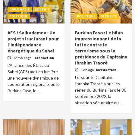
DIPLOMATIE
ENERGIE
POLITIQUE
POLITIQUE
SECURITE
AES / Salkadamna : Un
Burkina Faso : Le bilan
projet structurant pour
impressionnant de la
l’indépendance
lutte contre le
énergétique du Sahel
terrorisme sous la
présidence du Capitaine
12 mois ago
laredaction
Ibrahim Traoré
L’Alliance des États du
1 an ago
laredaction
Sahel (AES) met en lumière
Lorsque le Capitaine
une nouvelle dynamique de
Ibrahim Traoré a pris les
coopération régionale, où le
rênes du Burkina Faso le 30
Burkina Faso, le...
septembre 2022, la
situation sécuritaire du...