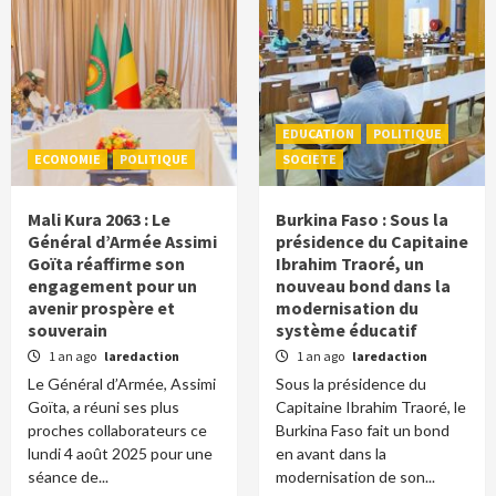
EDUCATION
POLITIQUE
ECONOMIE
POLITIQUE
SOCIETE
Mali Kura 2063 : Le
Burkina Faso : Sous la
Général d’Armée Assimi
présidence du Capitaine
Goïta réaffirme son
Ibrahim Traoré, un
engagement pour un
nouveau bond dans la
avenir prospère et
modernisation du
souverain
système éducatif
1 an ago
laredaction
1 an ago
laredaction
Le Général d’Armée, Assimi
Sous la présidence du
Goïta, a réuni ses plus
Capitaine Ibrahim Traoré, le
proches collaborateurs ce
Burkina Faso fait un bond
lundi 4 août 2025 pour une
en avant dans la
séance de...
modernisation de son...